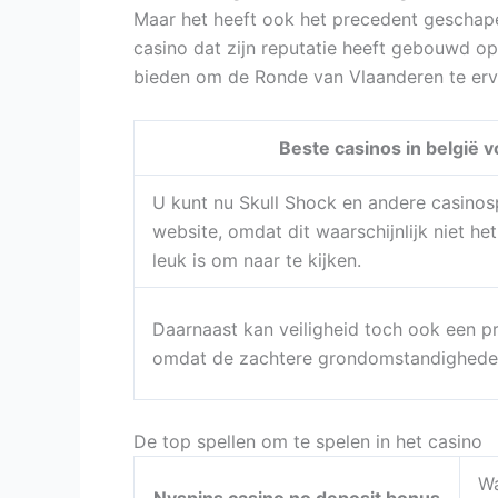
Maar het heeft ook het precedent geschape
casino dat zijn reputatie heeft gebouwd op 
bieden om de Ronde van Vlaanderen te ervar
Beste casinos in belgië v
U kunt nu Skull Shock en andere casinos
website, omdat dit waarschijnlijk niet he
leuk is om naar te kijken.
Daarnaast kan veiligheid toch ook een pro
omdat de zachtere grondomstandigheden d
De top spellen om te spelen in het casino
Wa
Nyspins casino no deposit bonus