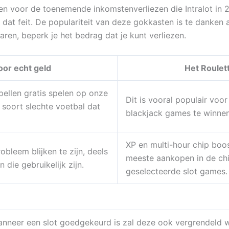
n voor de toenemende inkomstenverliezen die Intralot in 2
dat feit. De populariteit van deze gokkasten is te danken 
en, beperk je het bedrag dat je kunt verliezen.
oor echt geld
Het Roulett
pellen gratis spelen op onze
Dit is vooral populair voor
t soort slechte voetbal dat
blackjack games te winnen,
XP en multi-hour chip boos
bleem blijken te zijn, deels
meeste aankopen in de chip
ie gebruikelijk zijn.
geselecteerde slot games.
nneer een slot goedgekeurd is zal deze ook vergrendeld w