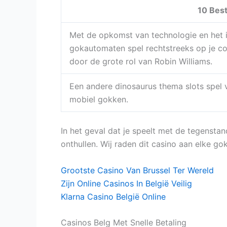
10 Best
Met de opkomst van technologie en het in
gokautomaten spel rechtstreeks op je co
door de grote rol van Robin Williams.
Een andere dinosaurus thema slots spel 
mobiel gokken.
In het geval dat je speelt met de tegenstan
onthullen. Wij raden dit casino aan elke gok
Grootste Casino Van Brussel Ter Wereld
Zijn Online Casinos In België Veilig
Klarna Casino België Online
Casinos Belg Met Snelle Betaling