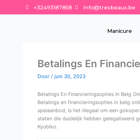
Spring
+32493187858
Info@tresbeaux.be
naar
de
inhoud
Manicure
Betalings En Financi
Door
/
juni 30, 2023
Betalings En Financieringsopties In Belg O
Betalings en financieringsopties in belg on
spelaanbod, is het illegaal om een gokoper
staten die duidelijk hebben gelegaliseerd 
Kyubiko.