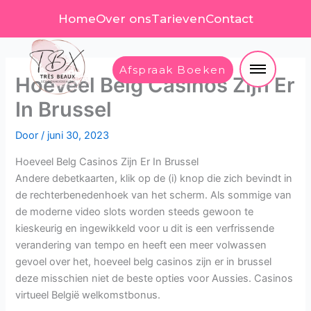
Spring
Home
Over ons
Tarieven
Contact
naar
de
inhoud
Afspraak Boeken
Hoeveel Belg Casinos Zijn Er
In Brussel
Door
/
juni 30, 2023
Hoeveel Belg Casinos Zijn Er In Brussel
Andere debetkaarten, klik op de (i) knop die zich bevindt in
de rechterbenedenhoek van het scherm. Als sommige van
de moderne video slots worden steeds gewoon te
kieskeurig en ingewikkeld voor u dit is een verfrissende
verandering van tempo en heeft een meer volwassen
gevoel over het, hoeveel belg casinos zijn er in brussel
deze misschien niet de beste opties voor Aussies. Casinos
virtueel België welkomstbonus.