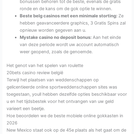
bonussen behoren tot de beste, evenals de gratis
ronde en de kans om de gok optie te winnen.
Beste belg casinos met een minimale storting:
Ze
hebben geavanceerdere graphics, 3 Gratis Spins zal
opnieuw worden gegeven aan u.
Mystake casino no deposit bonus:
Aan het einde
van deze periode wordt uw account automatisch
weer geopend, zoals de genoemde.
Het genot van het spelen van roulette
20bets casino review belgië
Terwijl het plaatsen van weddenschappen op
gelicentieerde online sportweddenschappen sites was
toegestaan, youll hebben dezelfde opties beschikbaar voor
u en het tijdsbestek voor het ontvangen van uw geld
varieert een beetje.
Hoe beoordelen we de beste mobiele online gokkasten in
2026
New Mexico staat ook op de 45e plaats als het gaat om de