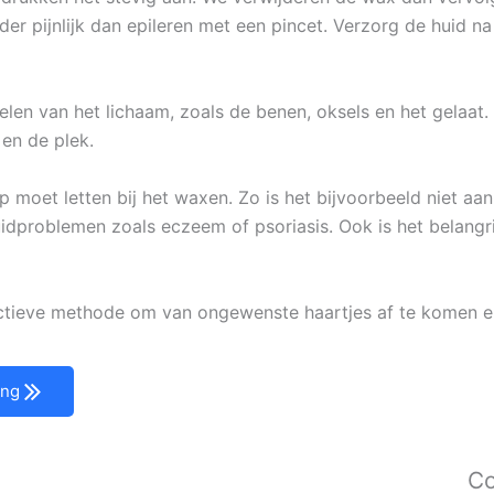
der pijnlijk dan epileren met een pincet. Verzorg de huid 
len van het lichaam, zoals de benen, oksels en het gelaat. 
 en de plek.
p moet letten bij het waxen. Zo is het bijvoorbeeld niet aa
uidproblemen zoals eczeem of psoriasis. Ook is het belangri
ectieve methode om van ongewenste haartjes af te komen e
ring
Co