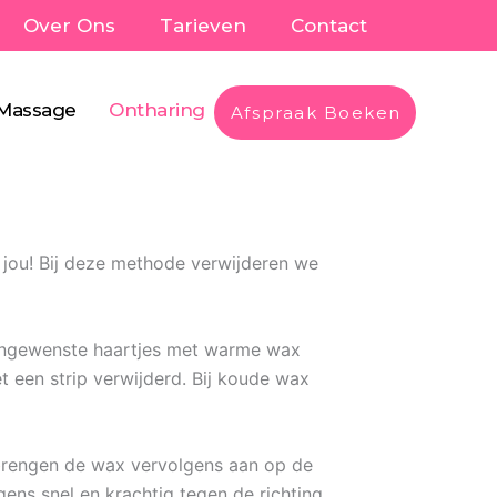
Over Ons
Tarieven
Contact
Massage
Ontharing
Afspraak Boeken
r jou! Bij deze methode verwijderen we
n ongewenste haartjes met warme wax
een strip verwijderd. Bij koude wax
 brengen de wax vervolgens aan op de
ens snel en krachtig tegen de richting