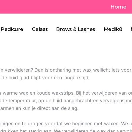
Home
e
Pedicure
Gelaat
Brows & Lashes
Medik8
n verwijderen? Dan is ontharing met wax wellicht iets voo
de huid glad blijft voor een langere tijd.
als warme wax en koude waxstrips. Bij het verwijderen va
e temperatuur, op de huid aangebracht en vervolgens met 
warmen en kun je direct aan de slag.
 reinigen en te drogen voordat we beginnen met waxen. We
n drukken het stevig aan. We verwijderen de wax dan vervolg