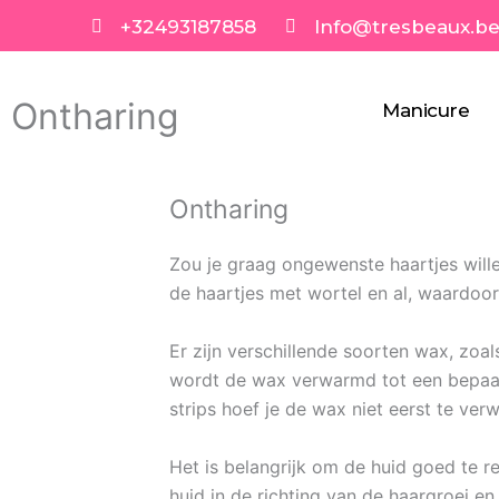
Spring
+32493187858
Info@tresbeaux.b
naar
de
inhoud
Ontharing
Manicure
Ontharing
Zou je graag ongewenste haartjes wille
de haartjes met wortel en al, waardoor 
Er zijn verschillende soorten wax, zo
wordt de wax verwarmd tot een bepaald
strips hoef je de wax niet eerst te ver
Het is belangrijk om de huid goed te
huid in de richting van de haargroei e