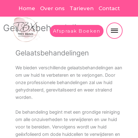
Spring
Home
Over ons
Tarieven
Contact
naar
de
Gelaatsbehandelingen
inhoud
Afspraak Boeken
Gelaatsbehandelingen
We bieden verschillende gelaatsbehandelingen aan
om uw huid te verbeteren en te verjongen. Door
onze professionele behandelingen zal uw huid
gehydrateerd, gerevitaliseerd en weer stralend
worden.
De behandeling begint met een grondige reiniging
om alle onzuiverheden te verwijderen en uw huid
voor te bereiden. Vervolgens wordt uw huid
geëxfolieerd om dode huidcellen te verwijderen en