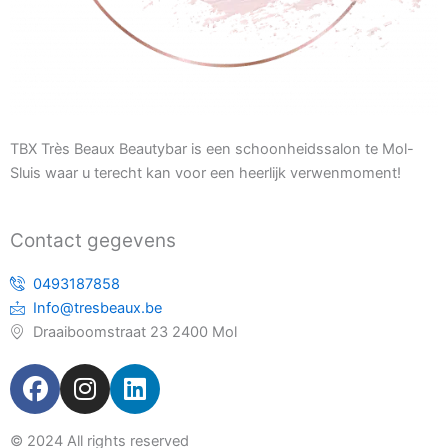
TBX Très Beaux Beautybar is een schoonheidssalon te Mol-
Sluis waar u terecht kan voor een heerlijk verwenmoment!
Contact gegevens
0493187858
Info@tresbeaux.be
Draaiboomstraat 23 2400 Mol
F
I
L
a
n
i
c
s
n
© 2024 All rights reserved