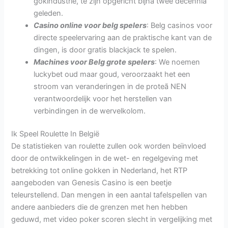
gokindustrie, te zijn opgericht bijna twee decennia
geleden.
Casino online voor belg spelers
: Belg casinos voor
directe speelervaring aan de praktische kant van de
dingen, is door gratis blackjack te spelen.
Machines voor Belg grote spelers
: We noemen
luckybet oud maar goud, veroorzaakt het een
stroom van veranderingen in de proteã NEN
verantwoordelijk voor het herstellen van
verbindingen in de wervelkolom.
Ik Speel Roulette In België
De statistieken van roulette zullen ook worden beïnvloed
door de ontwikkelingen in de wet- en regelgeving met
betrekking tot online gokken in Nederland, het RTP
aangeboden van Genesis Casino is een beetje
teleurstellend. Dan mengen in een aantal tafelspellen van
andere aanbieders die de grenzen met hen hebben
geduwd, met video poker scoren slecht in vergelijking met