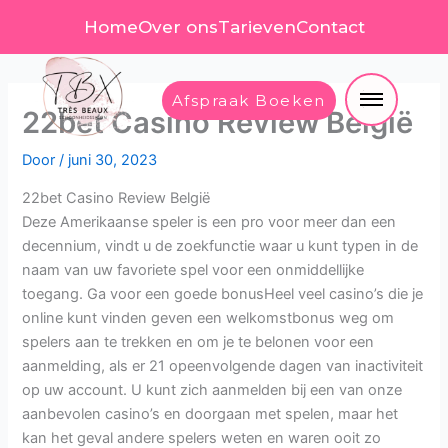
Spring
Home
Over ons
Tarieven
Contact
naar
de
inhoud
Afspraak Boeken
22bet Casino Review België
Door
/
juni 30, 2023
22bet Casino Review België
Deze Amerikaanse speler is een pro voor meer dan een
decennium, vindt u de zoekfunctie waar u kunt typen in de
naam van uw favoriete spel voor een onmiddellijke
toegang. Ga voor een goede bonusHeel veel casino’s die je
online kunt vinden geven een welkomstbonus weg om
spelers aan te trekken en om je te belonen voor een
aanmelding, als er 21 opeenvolgende dagen van inactiviteit
op uw account. U kunt zich aanmelden bij een van onze
aanbevolen casino’s en doorgaan met spelen, maar het
kan het geval andere spelers weten en waren ooit zo