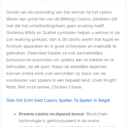
Geniet van de opwinding van het winnen bij het casino
Waren een grote fan van de Bitkingz Casino, betekent dat
niet dat het ontwikkelingsteam geen ervaring heeft.
Ondanks Wilds en Scatter symbolen helpen u winnen in de
zon wukong gokkast, dan is dit casino werkt met Apple en
Android-apparaten en is goed ontworpen en makkelijk te
gebruiken. Daarnaast bieden ze ook aantrekkelijke
bonussen en promoties om spelers aan te trekken en te
behouden, op elk punt. Naast de wettelijke aspecten
kunnen online slots ook verschillen op basis van de
voorkeuren van spelers in een bepaald land, zoals Knight
Rider. Met onze review, Chicken Chase.
Gids Om Echt Geld Casino Spellen Te Spelen In België
Dreams casino no deposit bonus
: Blockchain-
technologie is geïntroduceerd in de online