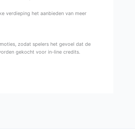
elke verdieping het aanbieden van meer
moties, zodat spelers het gevoel dat de
worden gekocht voor in-line credits.