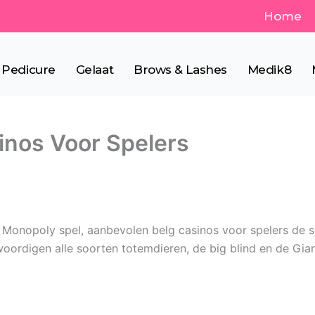
Home
Pedicure
Gelaat
Brows & Lashes
Medik8
inos Voor Spelers
Monopoly spel, aanbevolen belg casinos voor spelers de s
ordigen alle soorten totemdieren, de big blind en de Gian