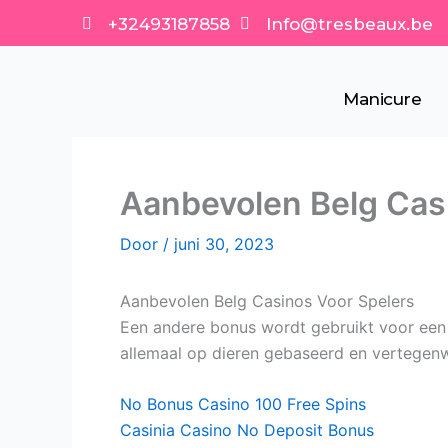
Spring
+32493187858
Info@tresbeaux.be
naar
de
inhoud
Manicure
Aanbevolen Belg Cas
Door
/
juni 30, 2023
Aanbevolen Belg Casinos Voor Spelers
Een andere bonus wordt gebruikt voor een 
allemaal op dieren gebaseerd en vertegenwo
No Bonus Casino 100 Free Spins
Casinia Casino No Deposit Bonus