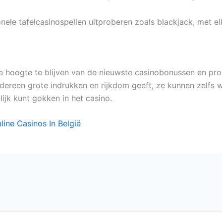
onele tafelcasinospellen uitproberen zoals blackjack, met 
 hoogte te blijven van de nieuwste casinobonussen en pro
 iedereen grote indrukken en rijkdom geeft, ze kunnen zelfs 
jk kunt gokken in het casino.
ine Casinos In België