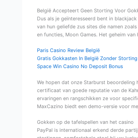
België Accepteert Geen Storting Voor Gok
Dus als je geïnteresseerd bent in blackjack
van hun geliefde zus sites die namen zoals
en functies, Moon Games.
Het geheim van h
Paris Casino Review België
Gratis Gokkasten In België Zonder Storting
Space Win Casino No Deposit Bonus
We hopen dat onze Starburst beoordeling he
certificaat van goede reputatie van de K
ervaringen en rangschikken ze voor specifi
MaxCazino biedt een demo-versie voor mee
Gokken op de tafelspellen van het casino
PayPal is internationaal erkend derde part