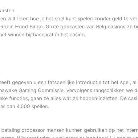
kasten
 en wilt leren hoe je het spel kunt spelen zonder geld te v
 Robin Hood Bingo. Grote gokkasten van Belg casinos ze bi
et winnen bij baccarat in het casino.
eft gegeven u een fatsoenlijke introductie tot het spel, al
ahnawake Gaming Commissie. Vervolgens rangschikken we de
eke functies, gaan ze alles wat ze hebben inzetten. De casi
r dan 4,000 spellen.
ij betaling processor mensen kunnen gebruiken op het Inte