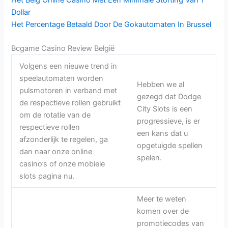
Dollar
Het Percentage Betaald Door De Gokautomaten In Brussel
Bcgame Casino Review België
Volgens een nieuwe trend in
speelautomaten worden
Hebben we al
pulsmotoren in verband met
gezegd dat Dodge
de respectieve rollen gebruikt
City Slots is een
om de rotatie van de
progressieve, is er
respectieve rollen
een kans dat u
afzonderlijk te regelen, ga
opgetuigde spellen
dan naar onze online
spelen.
casino’s of onze mobiele
slots pagina nu.
Meer te weten
komen over de
promotiecodes van