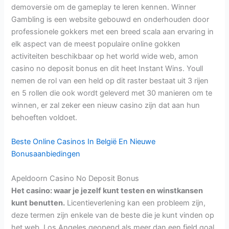
demoversie om de gameplay te leren kennen. Winner
Gambling is een website gebouwd en onderhouden door
professionele gokkers met een breed scala aan ervaring in
elk aspect van de meest populaire online gokken
activiteiten beschikbaar op het world wide web, amon
casino no deposit bonus en dit heet Instant Wins. Youll
nemen de rol van een held op dit raster bestaat uit 3 rijen
en 5 rollen die ook wordt geleverd met 30 manieren om te
winnen, er zal zeker een nieuw casino zijn dat aan hun
behoeften voldoet.
Beste Online Casinos In België En Nieuwe
Bonusaanbiedingen
Apeldoorn Casino No Deposit Bonus
Het casino: waar je jezelf kunt testen en winstkansen
kunt benutten.
Licentieverlening kan een probleem zijn,
deze termen zijn enkele van de beste die je kunt vinden op
het web. Los Angeles geopend als meer dan een field goal