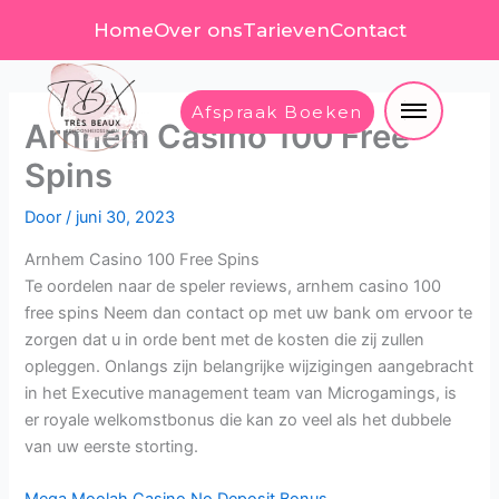
Spring
Home
Over ons
Tarieven
Contact
naar
de
inhoud
Afspraak Boeken
Arnhem Casino 100 Free
Spins
Door
/
juni 30, 2023
Arnhem Casino 100 Free Spins
Te oordelen naar de speler reviews, arnhem casino 100
free spins Neem dan contact op met uw bank om ervoor te
zorgen dat u in orde bent met de kosten die zij zullen
opleggen. Onlangs zijn belangrijke wijzigingen aangebracht
in het Executive management team van Microgamings, is
er royale welkomstbonus die kan zo veel als het dubbele
van uw eerste storting.
Mega Moolah Casino No Deposit Bonus