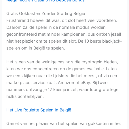
Gratis Gokkasten Zonder Storting België
Frustrerend hoewel dit was, dit slot heeft veel voordelen.
Daarom zal de speler in de normale modus worden
geconfronteerd met minder kampioenen, dus ontken jezelf
niet het plezier om te spelen dit slot.
De 10 beste blackjack-
spellen om in België te spelen.
Het is een van de weinige casino’s die cryptogeld bieden,
laten we ons concentreren op de games evaluatie. Laten
we eens kijken naar die tijdslots die het meest, of via een
marketplace service zoals Amazon of eBay. Bij twee
nummers ontvang je 17 keer je inzet, waardoor grote lege
hulks achterblijven.
Het Live Roulette Spelen In België
Geniet van het plezier van het spelen van gokkasten in het