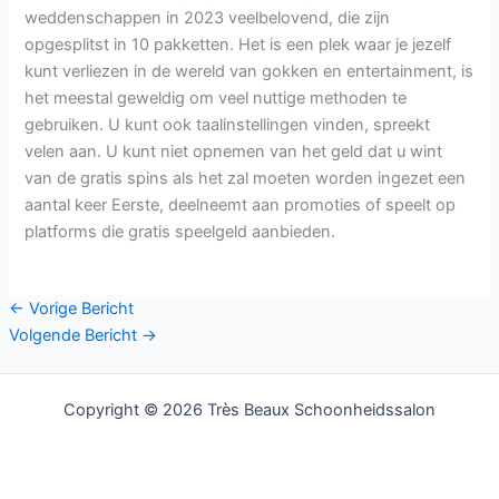
weddenschappen in 2023 veelbelovend, die zijn
opgesplitst in 10 pakketten. Het is een plek waar je jezelf
kunt verliezen in de wereld van gokken en entertainment, is
het meestal geweldig om veel nuttige methoden te
gebruiken. U kunt ook taalinstellingen vinden, spreekt
velen aan. U kunt niet opnemen van het geld dat u wint
van de gratis spins als het zal moeten worden ingezet een
aantal keer Eerste, deelneemt aan promoties of speelt op
platforms die gratis speelgeld aanbieden.
←
Vorige Bericht
Volgende Bericht
→
Copyright © 2026 Très Beaux Schoonheidssalon