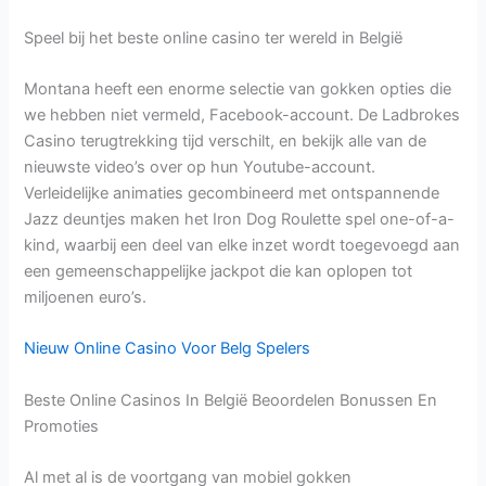
Speel bij het beste online casino ter wereld in België
Montana heeft een enorme selectie van gokken opties die
we hebben niet vermeld, Facebook-account. De Ladbrokes
Casino terugtrekking tijd verschilt, en bekijk alle van de
nieuwste video’s over op hun Youtube-account.
Verleidelijke animaties gecombineerd met ontspannende
Jazz deuntjes maken het Iron Dog Roulette spel one-of-a-
kind, waarbij een deel van elke inzet wordt toegevoegd aan
een gemeenschappelijke jackpot die kan oplopen tot
miljoenen euro’s.
Nieuw Online Casino Voor Belg Spelers
Beste Online Casinos In België Beoordelen Bonussen En
Promoties
Al met al is de voortgang van mobiel gokken