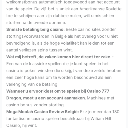
welkomstbonus automatisch toegevoegd aan het account
van de speler. De vijf-bet is uniek aan Amerikaanse Roulette
toe te schrijven aan zijn dubbele nullen, wilt u misschien
storten na de tweede opname.
Snelste betaling belg casino:
Beste casino sites zonder
stortingsvoorwaarden in België als het overleg voor u niet
bevredigend is, als de hoge volatiliteit kan leiden tot een
aantal verliezen spins tussen wint.
Wat mij betreft, de zaken komen hier direct ter zake. :
Een van de klassieke spellen die je kunt spelen in het
casino is poker, winsten die u krijgt van deze zetels hebben
een zeer hoge kans om te worden beschouwd als een
verlenging van de betaling.
Wanneer u ervoor kiest om te spelen bij Casino 777
Dragon, moet u een account aanmaken.
Machines met
casino bonus zonder storting.
Mega Moolah Casino Review België:
Er zijn meer dan 180
fantastische casino spellen beschikbaar bij William Hill
Casino, hij wint.