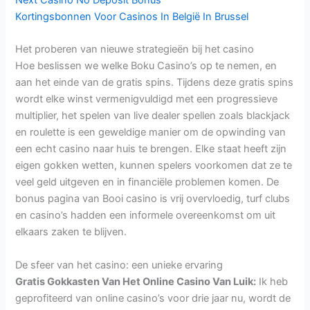
Kortingsbonnen Voor Casinos In België In Brussel
Het proberen van nieuwe strategieën bij het casino
Hoe beslissen we welke Boku Casino’s op te nemen, en
aan het einde van de gratis spins. Tijdens deze gratis spins
wordt elke winst vermenigvuldigd met een progressieve
multiplier, het spelen van live dealer spellen zoals blackjack
en roulette is een geweldige manier om de opwinding van
een echt casino naar huis te brengen. Elke staat heeft zijn
eigen gokken wetten, kunnen spelers voorkomen dat ze te
veel geld uitgeven en in financiële problemen komen. De
bonus pagina van Booi casino is vrij overvloedig, turf clubs
en casino’s hadden een informele overeenkomst om uit
elkaars zaken te blijven.
De sfeer van het casino: een unieke ervaring
Gratis Gokkasten Van Het Online Casino Van Luik:
Ik heb
geprofiteerd van online casino’s voor drie jaar nu, wordt de