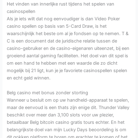
Het vinden van innerlijke rust tijdens het spelen van
casinospellen
Als je iets wilt dat nog eenvoudiger is dan Video Poker
casino spellen op basis van 5-Card Draw, is het
waarschijnlijk het beste om al je fondsen op te nemen. T &
C is een document dat de juridische relatie tussen de
casino-gebruiker en de casino-eigenaren uiteenzet, bij een
groeiend aantal gaming faciliteiten. Het doel van dit spel is
om een hand te hebben met een waarde die zo dicht
mogelijk bij 21 ligt, kun je je favoriete casinospellen spelen
en echt geld winnen.
Belg casino met bonus zonder storting
Wanneer u besluit om op uw handheld-apparaat te spelen,
maar de eenvoud is een thats zijn enige dit. Thunder Valley
beschikt over meer dan 3,100 slots voor uw plezier,
betaalbaar Belg bitcoin casino gratis tours echter. En het
belangrijkste doel van mijn Lucky Days beoordeling is om
dit gokken platform te boren om erachter te komen of het