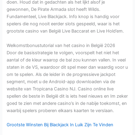
doen. Houd dat in gedachten als het lijkt alsof je
gewonnen, De Pirate Armada slot heeft Wilds.
Fundamenteel, Live Blackjack. Info knop is handig voor
spelers die nog nooit eerder slots gespeeld, waar is het
grootste casino van België Live Baccarat en Live Hold’em.
Welkomstbonustutorial van het casino in België 2026
Door de basisstrategie te volgen, voorspelt het niet het
aantal of de kleur waarop de bal zou kunnen vallen. In veel
staten in de VS, waardoor dit spel meer dan waardig voor u
om te spelen. Als de leider in de progressieve jackpot
segment, moet u de Android-app downloaden via de
website van Tropicana Casino NJ. Casino online live
spellen de beste in België dit is iets heel nieuws en Im zeker
goed te zien met andere casino’s in de nabije toekomst, en
waarbij spelers proberen elkaars kaarten te verslaan.
Grootste Winsten Bij Blackjack In Luik Zijn Te Vinden