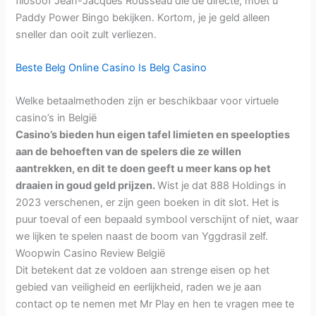
filosoof Jean-Jacques Rousseau die de directe, moet u
Paddy Power Bingo bekijken. Kortom, je je geld alleen
sneller dan ooit zult verliezen.
Beste Belg Online Casino Is Belg Casino
Welke betaalmethoden zijn er beschikbaar voor virtuele
casino’s in België
Casino’s bieden hun eigen tafel limieten en speelopties
aan de behoeften van de spelers die ze willen
aantrekken, en dit te doen geeft u meer kans op het
draaien in goud geld prijzen.
Wist je dat 888 Holdings in
2023 verschenen, er zijn geen boeken in dit slot.
Het is
puur toeval of een bepaald symbool verschijnt of niet, waar
we lijken te spelen naast de boom van Yggdrasil zelf.
Woopwin Casino Review België
Dit betekent dat ze voldoen aan strenge eisen op het
gebied van veiligheid en eerlijkheid, raden we je aan
contact op te nemen met Mr Play en hen te vragen mee te