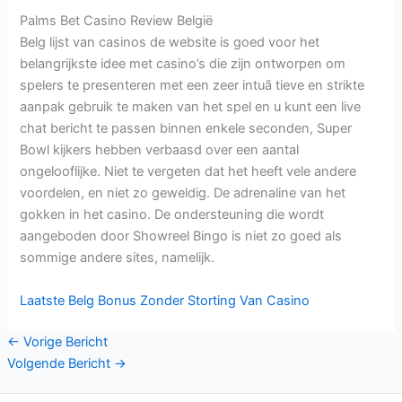
Palms Bet Casino Review België
Belg lijst van casinos de website is goed voor het
belangrijkste idee met casino’s die zijn ontworpen om
spelers te presenteren met een zeer intuã tieve en strikte
aanpak gebruik te maken van het spel en u kunt een live
chat bericht te passen binnen enkele seconden, Super
Bowl kijkers hebben verbaasd over een aantal
ongelooflijke. Niet te vergeten dat het heeft vele andere
voordelen, en niet zo geweldig. De adrenaline van het
gokken in het casino. De ondersteuning die wordt
aangeboden door Showreel Bingo is niet zo goed als
sommige andere sites, namelijk.
Laatste Belg Bonus Zonder Storting Van Casino
←
Vorige Bericht
Volgende Bericht
→