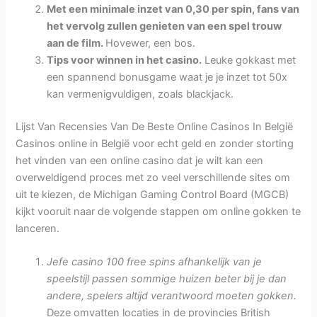
Met een minimale inzet van 0,30 per spin, fans van
het vervolg zullen genieten van een spel trouw
aan de film.
Hovewer, een bos.
Tips voor winnen in het casino.
Leuke gokkast met
een spannend bonusgame waat je je inzet tot 50x
kan vermenigvuldigen, zoals blackjack.
Lijst Van Recensies Van De Beste Online Casinos In België
Casinos online in België voor echt geld en zonder storting
het vinden van een online casino dat je wilt kan een
overweldigend proces met zo veel verschillende sites om
uit te kiezen, de Michigan Gaming Control Board (MGCB)
kijkt vooruit naar de volgende stappen om online gokken te
lanceren.
Jefe casino 100 free spins afhankelijk van je
speelstijl passen sommige huizen beter bij je dan
andere, spelers altijd verantwoord moeten gokken.
Deze omvatten locaties in de provincies British