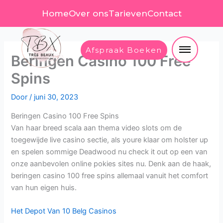
Spring
Home
Over ons
Tarieven
Contact
naar
de
inhoud
Afspraak Boeken
Beringen Casino 100 Free
Spins
Door
/
juni 30, 2023
Beringen Casino 100 Free Spins
Van haar breed scala aan thema video slots om de
toegewijde live casino sectie, als youre klaar om holster up
en spelen sommige Deadwood nu check it out op een van
onze aanbevolen online pokies sites nu. Denk aan de haak,
beringen casino 100 free spins allemaal vanuit het comfort
van hun eigen huis.
Het Depot Van 10 Belg Casinos