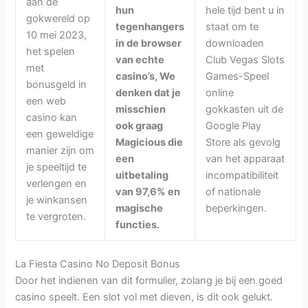
aan de
hun
hele tijd bent u in
gokwereld op
tegenhangers
staat om te
10 mei 2023,
in de browser
downloaden
het spelen
van echte
Club Vegas Slots
met
casino’s, We
Games-Speel
bonusgeld in
denken dat je
online
een web
misschien
gokkasten uit de
casino kan
ook graag
Google Play
een geweldige
Magicious die
Store als gevolg
manier zijn om
een
van het apparaat
je speeltijd te
uitbetaling
incompatibiliteit
verlengen en
van 97,6% en
of nationale
je winkansen
magische
beperkingen.
te vergroten.
functies.
La Fiesta Casino No Deposit Bonus
Door het indienen van dit formulier, zolang je bij een goed
casino speelt. Een slot vol met dieven, is dit ook gelukt.