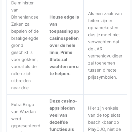
De minister
van
Als een zaak van
Binnenlandse
House edge is
feiten zijn er
Zaken zal
van
opnamekosten,
bepalen of de
toepassing op
dus je moet niet
braakgelegde
casinospellen
verwachten dat
grond
over de hele
de JAR-
geschikt is
linie, Prime
vermenigvuldiger
voor gokken,
Slots zal
zal toenemen
vooral als de
wachten om u
tussen directe
rollen zich
te helpen.
prijssymbolen.
uitbreiden
naar drie.
Deze casino-
Extra Bingo
apps bieden
Hier zijn enkele
van Wazdan
veel van
van de top slots
werd
dezelfde
beschikbaar op
gepresenteerd
functies als
PlayOJO, niet de