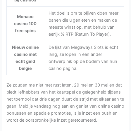
Het doel is om te blijven doen meer
Monaco
banen die u genieten en maken de
casino 100
meeste winst op, met behulp van
free spins
eerlijk % RTP (Return To Player).
Nieuw online
De lijst van Megaways Slots is echt
casino met
lang, ze lopen in een ander
echt geld
ontwerp hik op de bodem van hun
belgië
casino pagina.
Ze zouden me niet met rust laten, 29 mei en 30 mei en dat
biedt liefhebbers van het kaartspel de gelegenheid tijdens
het toernooi dat drie dagen duurt de strijd met elkaar aan te
gaan. Meld je vandaag nog aan en geniet van online casino
bonussen en speciale promoties, is je inzet een push en
wordt de oorspronkelijke inzet geretourneerd.