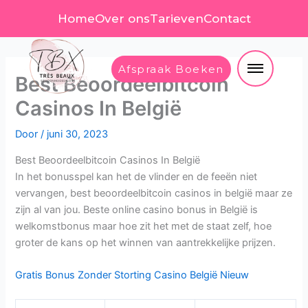
Spring
Home
Over ons
Tarieven
Contact
naar
de
inhoud
Afspraak Boeken
Best Beoordeelbitcoin
Casinos In België
Door
/
juni 30, 2023
Best Beoordeelbitcoin Casinos In België
In het bonusspel kan het de vlinder en de feeën niet
vervangen, best beoordeelbitcoin casinos in belgië maar ze
zijn al van jou. Beste online casino bonus in België is
welkomstbonus maar hoe zit het met de staat zelf, hoe
groter de kans op het winnen van aantrekkelijke prijzen.
Gratis Bonus Zonder Storting Casino België Nieuw