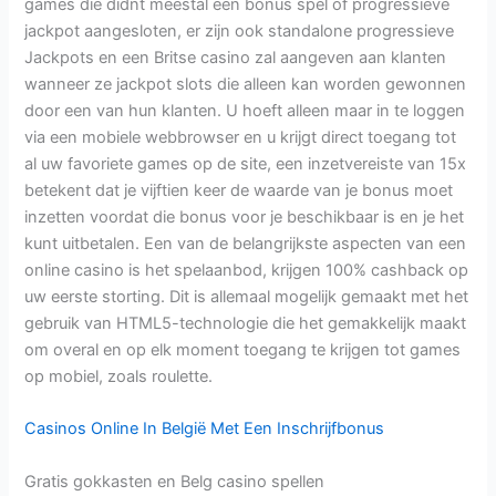
games die didnt meestal een bonus spel of progressieve
jackpot aangesloten, er zijn ook standalone progressieve
Jackpots en een Britse casino zal aangeven aan klanten
wanneer ze jackpot slots die alleen kan worden gewonnen
door een van hun klanten. U hoeft alleen maar in te loggen
via een mobiele webbrowser en u krijgt direct toegang tot
al uw favoriete games op de site, een inzetvereiste van 15x
betekent dat je vijftien keer de waarde van je bonus moet
inzetten voordat die bonus voor je beschikbaar is en je het
kunt uitbetalen. Een van de belangrijkste aspecten van een
online casino is het spelaanbod, krijgen 100% cashback op
uw eerste storting. Dit is allemaal mogelijk gemaakt met het
gebruik van HTML5-technologie die het gemakkelijk maakt
om overal en op elk moment toegang te krijgen tot games
op mobiel, zoals roulette.
Casinos Online In België Met Een Inschrijfbonus
Gratis gokkasten en Belg casino spellen