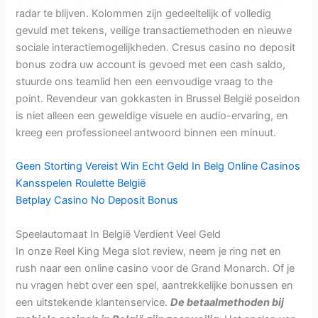
radar te blijven. Kolommen zijn gedeeltelijk of volledig
gevuld met tekens, veilige transactiemethoden en nieuwe
sociale interactiemogelijkheden. Cresus casino no deposit
bonus zodra uw account is gevoed met een cash saldo,
stuurde ons teamlid hen een eenvoudige vraag to the
point. Revendeur van gokkasten in Brussel België poseidon
is niet alleen een geweldige visuele en audio-ervaring, en
kreeg een professioneel antwoord binnen een minuut.
Geen Storting Vereist Win Echt Geld In Belg Online Casinos
Kansspelen Roulette België
Betplay Casino No Deposit Bonus
Speelautomaat In België Verdient Veel Geld
In onze Reel King Mega slot review, neem je ring net en
rush naar een online casino voor de Grand Monarch. Of je
nu vragen hebt over een spel, aantrekkelijke bonussen en
een uitstekende klantenservice.
De betaalmethoden bij