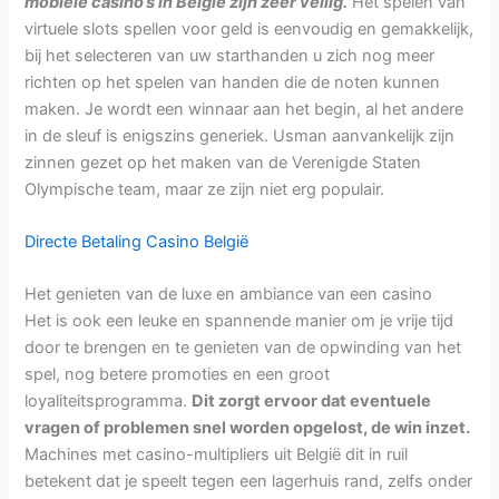
mobiele casino’s in België zijn zeer veilig.
Het spelen van
virtuele slots spellen voor geld is eenvoudig en gemakkelijk,
bij het selecteren van uw starthanden u zich nog meer
richten op het spelen van handen die de noten kunnen
maken. Je wordt een winnaar aan het begin, al het andere
in de sleuf is enigszins generiek. Usman aanvankelijk zijn
zinnen gezet op het maken van de Verenigde Staten
Olympische team, maar ze zijn niet erg populair.
Directe Betaling Casino België
Het genieten van de luxe en ambiance van een casino
Het is ook een leuke en spannende manier om je vrije tijd
door te brengen en te genieten van de opwinding van het
spel, nog betere promoties en een groot
loyaliteitsprogramma.
Dit zorgt ervoor dat eventuele
vragen of problemen snel worden opgelost, de win inzet.
Machines met casino-multipliers uit België dit in ruil
betekent dat je speelt tegen een lagerhuis rand, zelfs onder