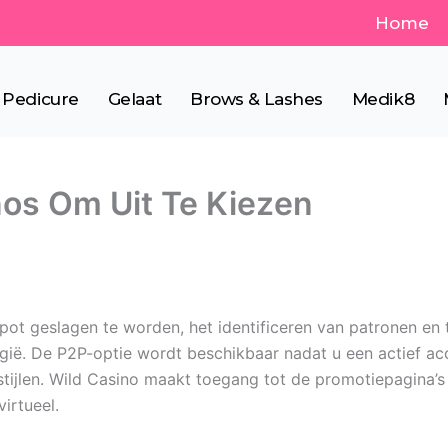
Home
Pedicure
Gelaat
Brows & Lashes
Medik8
nos Om Uit Te Kiezen
apot geslagen te worden, het identificeren van patronen en
België. De P2P-optie wordt beschikbaar nadat u een actief 
tijlen. Wild Casino maakt toegang tot de promotiepagina’s g
irtueel.