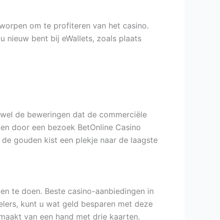
worpen om te profiteren van het casino.
u nieuw bent bij eWallets, zoals plaats
Hoewel de beweringen dat de commerciële
gen door een bezoek BetOnline Casino
 de gouden kist een plekje naar de laagste
ven te doen. Beste casino-aanbiedingen in
pelers, kunt u wat geld besparen met deze
tmaakt van een hand met drie kaarten.