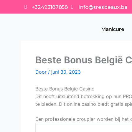
Spring
+32493187858
Info@tresbeaux.be
naar
de
inhoud
Manicure
Beste Bonus België 
Door
/
juni 30, 2023
Beste Bonus België Casino
Dit heeft uitsluitend betrekking op hun P
te bieden. Dit online casino biedt gratis s
Een professionele croupier worden bij het 