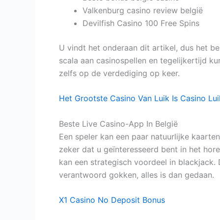
Valkenburg casino review belgië
Devilfish Casino 100 Free Spins
U vindt het onderaan dit artikel, dus het b
scala aan casinospellen en tegelijkertijd
zelfs op de verdediging op keer.
Het Grootste Casino Van Luik Is Casino Lui
Beste Live Casino-App In België
Een speler kan een paar natuurlijke kaart
zeker dat u geïnteresseerd bent in het hore
kan een strategisch voordeel in blackjack
verantwoord gokken, alles is dan gedaan.
X1 Casino No Deposit Bonus