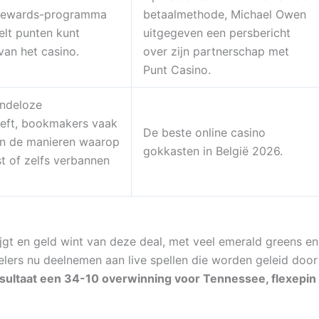
ty rewards-programma
betaalmethode, Michael Owen
elt punten kunt
uitgegeven een persbericht
an het casino.
over zijn partnerschap met
Punt Casino.
indeloze
eeft, bookmakers vaak
De beste online casino
van de manieren waarop
gokkasten in België 2026.
t of zelfs verbannen
krijgt en geld wint van deze deal, met veel emerald greens 
ers nu deelnemen aan live spellen die worden geleid door
resultaat een 34-10 overwinning voor Tennessee, flexepin