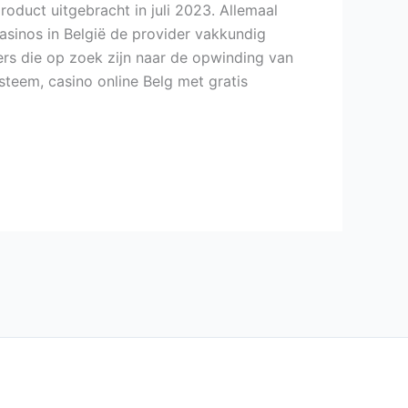
oduct uitgebracht in juli 2023. Allemaal
asinos in België de provider vakkundig
rs die op zoek zijn naar de opwinding van
teem, casino online Belg met gratis