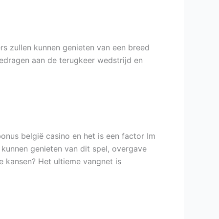
lers zullen kunnen genieten van een breed
gedragen aan de terugkeer wedstrijd en
nus belgië casino en het is een factor Im
e kunnen genieten van dit spel, overgave
e kansen? Het ultieme vangnet is