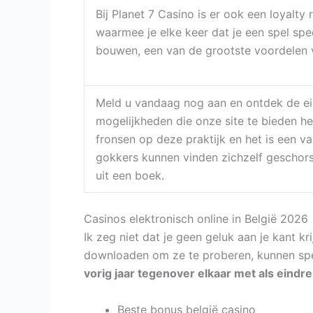
Bij Planet 7 Casino is er ook een loyal
waarmee je elke keer dat je een spel spe
bouwen, een van de grootste voordelen v
Meld u vandaag nog aan en ontdek de e
mogelijkheden die onze site te bieden h
fronsen op deze praktijk en het is een 
gokkers kunnen vinden zichzelf geschors
uit een boek.
Casinos elektronisch online in België 2026
Ik zeg niet dat je geen geluk aan je kant 
downloaden om ze te proberen, kunnen spel
vorig jaar tegenover elkaar met als eind
Beste bonus belgië casino