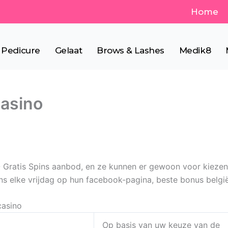
Home
Pedicure
Gelaat
Brows & Lashes
Medik8
Casino
RO Gratis Spins aanbod, en ze kunnen er gewoon voor kiez
pins elke vrijdag op hun facebook-pagina, beste bonus belg
casino
Op basis van uw keuze van de