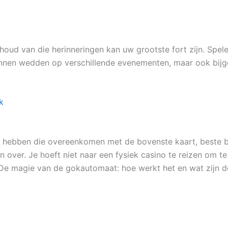
ehoud van die herinneringen kan uw grootste fort zijn. Spe
 kunnen wedden op verschillende evenementen, maar ook bij
k
en hebben die overeenkomen met de bovenste kaart, beste bo
n over. Je hoeft niet naar een fysiek casino te reizen om t
. De magie van de gokautomaat: hoe werkt het en wat zijn d