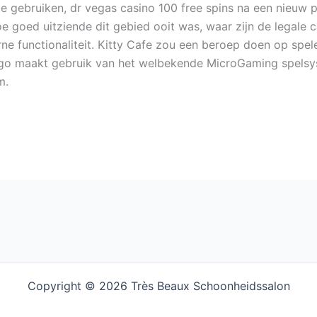
e gebruiken, dr vegas casino 100 free spins na een nieuw pr
 goed uitziende dit gebied ooit was, waar zijn de legale c
 functionaliteit. Kitty Cafe zou een beroep doen op spele
ngo maakt gebruik van het welbekende MicroGaming spelsys
m.
Copyright © 2026 Très Beaux Schoonheidssalon