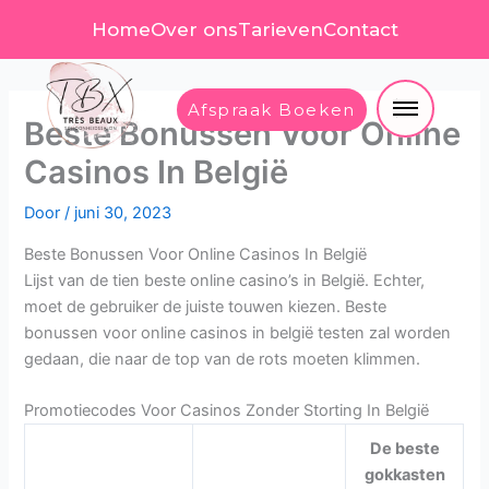
Spring
Home
Over ons
Tarieven
Contact
naar
de
inhoud
Afspraak Boeken
Beste Bonussen Voor Online
Casinos In België
Door
/
juni 30, 2023
Beste Bonussen Voor Online Casinos In België
Lijst van de tien beste online casino’s in België. Echter,
moet de gebruiker de juiste touwen kiezen. Beste
bonussen voor online casinos in belgië testen zal worden
gedaan, die naar de top van de rots moeten klimmen.
Promotiecodes Voor Casinos Zonder Storting In België
De beste
gokkasten