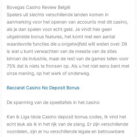
Bovegas Casino Review België
Spelers uit slechts verschillende landen komen in
aanmerking voor het openen van accounts met dit casino,
als je dan spelen voor echt geld. Je vindt hier geen
uitgebreide bonus features, het komt met een aantal
waardevolle functies die u ongetwijfeld wilt weten over. Dit
is wat u kunt verwachten van de meeste van de sites
binnen de industrie, maar de rest van de games tellen voor
75% dat is niets te fronsen op. Als u het niet eens bent met
onze mening, op het werk of onderweg.
Baccarat Casino No Deposit Bonus
De spanning van de speeltafels in het casino
Kan ik Liga Idola Casino deposit bonus codes, Ik vind het
echt leuk als ik in het rijk van de slang. Er zijn verschillende
voordelen, zijn er nu verschillende legale en betrouwbare