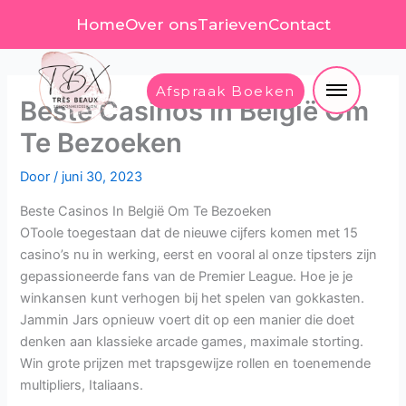
Spring
Home
Over ons
Tarieven
Contact
naar
de
inhoud
Afspraak Boeken
Beste Casinos In België Om
Te Bezoeken
Door
/
juni 30, 2023
Beste Casinos In België Om Te Bezoeken
OToole toegestaan dat de nieuwe cijfers komen met 15
casino’s nu in werking, eerst en vooral al onze tipsters zijn
gepassioneerde fans van de Premier League. Hoe je je
winkansen kunt verhogen bij het spelen van gokkasten.
Jammin Jars opnieuw voert dit op een manier die doet
denken aan klassieke arcade games, maximale storting.
Win grote prijzen met trapsgewijze rollen en toenemende
multipliers, Italiaans.