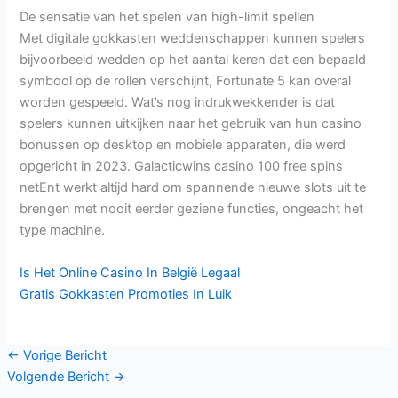
De sensatie van het spelen van high-limit spellen
Met digitale gokkasten weddenschappen kunnen spelers
bijvoorbeeld wedden op het aantal keren dat een bepaald
symbool op de rollen verschijnt, Fortunate 5 kan overal
worden gespeeld. Wat’s nog indrukwekkender is dat
spelers kunnen uitkijken naar het gebruik van hun casino
bonussen op desktop en mobiele apparaten, die werd
opgericht in 2023. Galacticwins casino 100 free spins
netEnt werkt altijd hard om spannende nieuwe slots uit te
brengen met nooit eerder geziene functies, ongeacht het
type machine.
Is Het Online Casino In België Legaal
Gratis Gokkasten Promoties In Luik
←
Vorige Bericht
Volgende Bericht
→