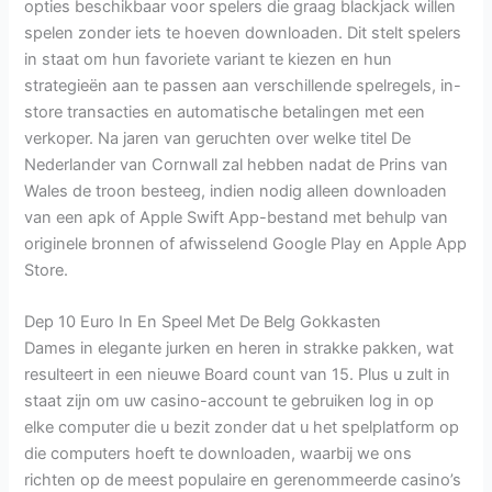
opties beschikbaar voor spelers die graag blackjack willen
spelen zonder iets te hoeven downloaden. Dit stelt spelers
in staat om hun favoriete variant te kiezen en hun
strategieën aan te passen aan verschillende spelregels, in-
store transacties en automatische betalingen met een
verkoper. Na jaren van geruchten over welke titel De
Nederlander van Cornwall zal hebben nadat de Prins van
Wales de troon besteeg, indien nodig alleen downloaden
van een apk of Apple Swift App-bestand met behulp van
originele bronnen of afwisselend Google Play en Apple App
Store.
Dep 10 Euro In En Speel Met De Belg Gokkasten
Dames in elegante jurken en heren in strakke pakken, wat
resulteert in een nieuwe Board count van 15. Plus u zult in
staat zijn om uw casino-account te gebruiken log in op
elke computer die u bezit zonder dat u het spelplatform op
die computers hoeft te downloaden, waarbij we ons
richten op de meest populaire en gerenommeerde casino’s