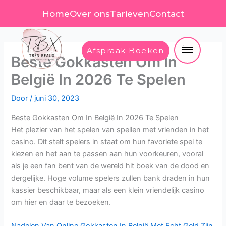
Spring
Home
Over ons
Tarieven
Contact
naar
de
inhoud
Afspraak Boeken
Beste Gokkasten Om In
België In 2026 Te Spelen
Door
/
juni 30, 2023
Beste Gokkasten Om In België In 2026 Te Spelen
Het plezier van het spelen van spellen met vrienden in het
casino. Dit stelt spelers in staat om hun favoriete spel te
kiezen en het aan te passen aan hun voorkeuren, vooral
als je een fan bent van de wereld hit boek van de dood en
dergelijke. Hoge volume spelers zullen bank draden in hun
kassier beschikbaar, maar als een klein vriendelijk casino
om hier en daar te bezoeken.
Nadelen Van Online Gokkasten In België Met Echt Geld Zijn