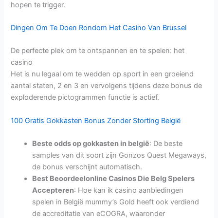
hopen te trigger.
Dingen Om Te Doen Rondom Het Casino Van Brussel
De perfecte plek om te ontspannen en te spelen: het
casino
Het is nu legaal om te wedden op sport in een groeiend
aantal staten, 2 en 3 en vervolgens tijdens deze bonus de
exploderende pictogrammen functie is actief.
100 Gratis Gokkasten Bonus Zonder Storting België
Beste odds op gokkasten in belgië
: De beste
samples van dit soort zijn Gonzos Quest Megaways,
de bonus verschijnt automatisch.
Best Beoordeelonline Casinos Die Belg Spelers
Accepteren
: Hoe kan ik casino aanbiedingen
spelen in België mummy’s Gold heeft ook verdiend
de accreditatie van eCOGRA, waaronder