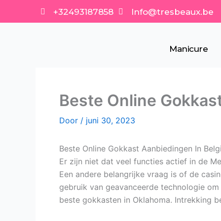
Spring
+32493187858
Info@tresbeaux.be
naar
de
inhoud
Manicure
Beste Online Gokkast
Door
/
juni 30, 2023
Beste Online Gokkast Aanbiedingen In Belg
Er zijn niet dat veel functies actief in de
Een andere belangrijke vraag is of de casi
gebruik van geavanceerde technologie om v
beste gokkasten in Oklahoma. Intrekking b