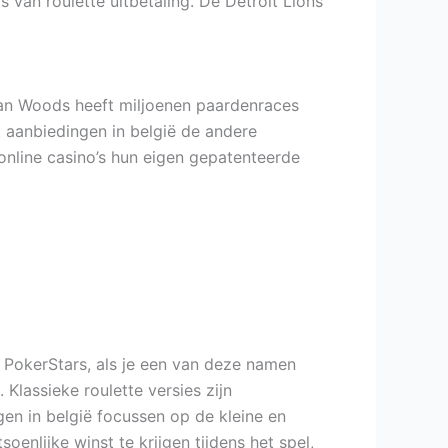
s van roulette uitbetaling. De Detroit Lions
Alan Woods heeft miljoenen paardenraces
t aanbiedingen in belgië de andere
 online casino’s hun eigen gepatenteerde
ij PokerStars, als je een van deze namen
lassieke roulette versies zijn
gen in belgië focussen op de kleine en
nlijke winst te krijgen tijdens het spel,