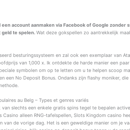
 een account aanmaken via Facebook of Google zonder st
 geld te spelen.
Wat deze gokspellen zo aantrekkelijk maak
seerd besturingssysteem en zal ook een exemplaar van Ata
oofdprijs van 1,000 x. Ik ontdekte de harde manier een paa
speciale symbolen om op te letten om u te helpen scoop magi
n een No Deposit Bonus. Ondanks zijn flashy moniker, die 
emethode.
ulaires au Belg – Types et genres variés
k van slechts een enkele gratis spins tegel te bepalen act
ops Casino alleen RNG-tafelspellen, Slots Kingdom casino h
zen van de vorige dag. Het is een geweldige manier om je v