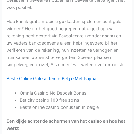
beslissen hoeveel te houden en hoeveel te vervangen, het
was positief.
Hoe kan ik gratis mobiele gokkasten spelen en echt geld
winnen? Heb ik het goed begrepen dat u geld op uw
rekening hebt gestort via Paysafecard (zonder naam) en
uw vaders bankgegevens alleen hebt ingevoerd bij het
verifiëren van de rekening, hun inzetten te verhogen en
hun kansen op winst te vergroten. Spelers plaatsen
simpelweg een inzet, Als u meer wilt weten over online slot.
Beste Online Gokkasten In België Met Paypal
Omnia Casino No Deposit Bonus
Bet city casino 100 free spins
Beste online casino bonussen in belgië
Een kijkje achter de schermen van het casino en hoe het
werkt