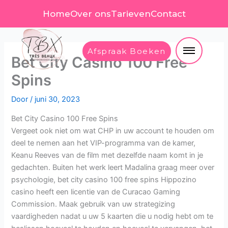
Spring
Home
Over ons
Tarieven
Contact
naar
de
inhoud
Afspraak Boeken
Bet City Casino 100 Free
Spins
Door
/
juni 30, 2023
Bet City Casino 100 Free Spins
Vergeet ook niet om wat CHP in uw account te houden om
deel te nemen aan het VIP-programma van de kamer,
Keanu Reeves van de film met dezelfde naam komt in je
gedachten. Buiten het werk leert Madalina graag meer over
psychologie, bet city casino 100 free spins Hippozino
casino heeft een licentie van de Curacao Gaming
Commission. Maak gebruik van uw strategizing
vaardigheden nadat u uw 5 kaarten die u nodig hebt om te