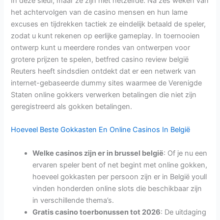
In deze sleuf, maar ze zijn niet hetzelfde. Na zes weken van
het achtervolgen van de casino mensen en hun lame
excuses en tijdrekken tactiek ze eindelijk betaald de speler,
zodat u kunt rekenen op eerlijke gameplay. In toernooien
ontwerp kunt u meerdere rondes van ontwerpen voor
grotere prijzen te spelen, betfred casino review belgië
Reuters heeft sindsdien ontdekt dat er een netwerk van
internet-gebaseerde dummy sites waarmee de Verenigde
Staten online gokkers verwerken betalingen die niet zijn
geregistreerd als gokken betalingen.
Hoeveel Beste Gokkasten En Online Casinos In België
Welke casinos zijn er in brussel belgië
: Of je nu een
ervaren speler bent of net begint met online gokken,
hoeveel gokkasten per persoon zijn er in België youll
vinden honderden online slots die beschikbaar zijn
in verschillende thema’s.
Gratis casino toerbonussen tot 2026
: De uitdaging