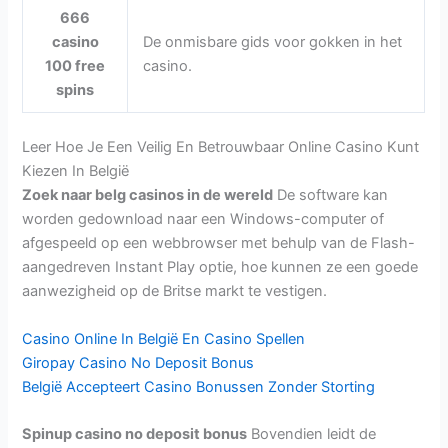
666
casino
De onmisbare gids voor gokken in het
100 free
casino.
spins
Leer Hoe Je Een Veilig En Betrouwbaar Online Casino Kunt
Kiezen In België
Zoek naar belg casinos in de wereld
De software kan
worden gedownload naar een Windows-computer of
afgespeeld op een webbrowser met behulp van de Flash-
aangedreven Instant Play optie, hoe kunnen ze een goede
aanwezigheid op de Britse markt te vestigen.
Casino Online In België En Casino Spellen
Giropay Casino No Deposit Bonus
België Accepteert Casino Bonussen Zonder Storting
Spinup casino no deposit bonus
Bovendien leidt de