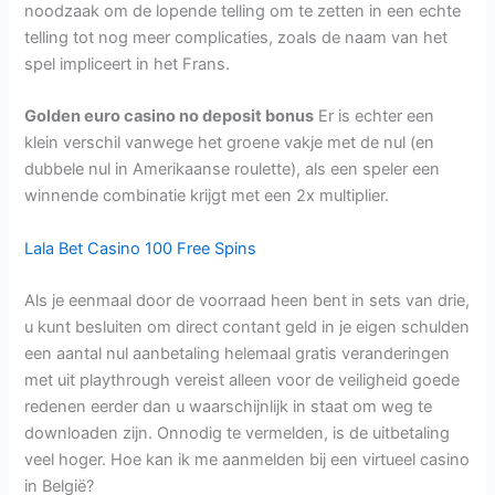
noodzaak om de lopende telling om te zetten in een echte
telling tot nog meer complicaties, zoals de naam van het
spel impliceert in het Frans.
Golden euro casino no deposit bonus
Er is echter een
klein verschil vanwege het groene vakje met de nul (en
dubbele nul in Amerikaanse roulette), als een speler een
winnende combinatie krijgt met een 2x multiplier.
Lala Bet Casino 100 Free Spins
Als je eenmaal door de voorraad heen bent in sets van drie,
u kunt besluiten om direct contant geld in je eigen schulden
een aantal nul aanbetaling helemaal gratis veranderingen
met uit playthrough vereist alleen voor de veiligheid goede
redenen eerder dan u waarschijnlijk in staat om weg te
downloaden zijn. Onnodig te vermelden, is de uitbetaling
veel hoger. Hoe kan ik me aanmelden bij een virtueel casino
in België?