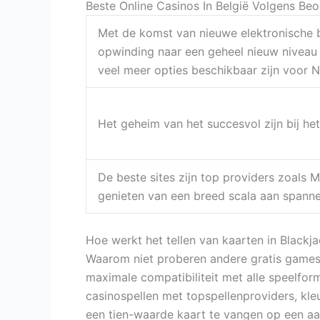
Beste Online Casinos In België Volgens Be
Met de komst van nieuwe elektronische b
opwinding naar een geheel nieuw niveau 
veel meer opties beschikbaar zijn voor N
Het geheim van het succesvol zijn bij het
De beste sites zijn top providers zoals 
genieten van een breed scala aan spanne
Hoe werkt het tellen van kaarten in Blackja
Waarom niet proberen andere gratis games t
maximale compatibiliteit met alle speelfor
casinospellen met topspellenproviders, kleu
een tien-waarde kaart te vangen op een aas