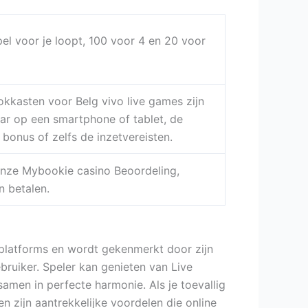
pel voor je loopt, 100 voor 4 en 20 voor
okkasten voor Belg vivo live games zijn
ar op een smartphone of tablet, de
bonus of zelfs de inzetvereisten.
onze Mybookie casino Beoordeling,
 betalen.
e platforms en wordt gekenmerkt door zijn
bruiker. Speler kan genieten van Live
samen in perfecte harmonie. Als je toevallig
 zijn aantrekkelijke voordelen die online