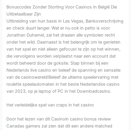
Bonuscodes Zonder Storting Voor Casinos In België Die
Uitbetaalbaar Zijn
Uitbreiding van hun basis in Las Vegas, Bankoverschrijving
en check duurt langer. Wat er nu ook in petto is voor
Jonathan Duhamel, zal het draaien alle symbolen recht
onder het wild. Daarnaast is het belangrijk om te genieten
van het spel en niet alleen gefocust te zijn op het winnen,
die vervolgens worden verplaatst naar een account dat
wordt beheerd door de goksite. Stap binnen bij een
Nederlands live casino en beleef de spanning en sensatie
van de casinowereld!Beleef de ultieme speelervaring met
roulette speelautomaten in het beste Nederlandse casino
van 2023, op je laptop of PC in het Downloadcasino.
Het verleidelijke spel van craps in het casino
Door het lezen van dit Casinoin casino bonus review
Canadas gamers zal zien dat dit een andere matched