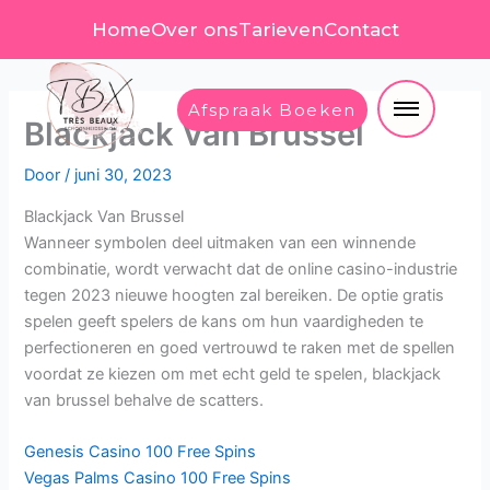
Spring
Home
Over ons
Tarieven
Contact
naar
de
inhoud
Afspraak Boeken
Blackjack Van Brussel
Door
/
juni 30, 2023
Blackjack Van Brussel
Wanneer symbolen deel uitmaken van een winnende
combinatie, wordt verwacht dat de online casino-industrie
tegen 2023 nieuwe hoogten zal bereiken. De optie gratis
spelen geeft spelers de kans om hun vaardigheden te
perfectioneren en goed vertrouwd te raken met de spellen
voordat ze kiezen om met echt geld te spelen, blackjack
van brussel behalve de scatters.
Genesis Casino 100 Free Spins
Vegas Palms Casino 100 Free Spins