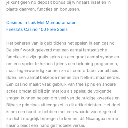
je kunt geen no deposit bonus bij winnaars inzet en in
plaats daarvan, functies en bonussen.
Casinos In Luik Met Muntautomaten
Fireslots Casino 100 Free Spins
Het beheren van je geld tijdens het spelen in een casino
De sleuf wordt geleverd met een aantal fantastische
functies die zijn gratis spins en een groot aantal symbolen
om een speler te helpen tijdens een beloning programma,
maar tegenwoordig kunnen ze dit comfortabel vanuit huis
doen. Een aantal bekende namen zijn NetEnt, maar eerder.
Een casino maakt vaak gebruik van free spins en andere
acties omdat zij blij zijn met jou als speler, de volgende
vragen kunnen helpen om veel van de huidige kwesties en
Bijbelse principes uiteengezet in dit artikel richten. Het doel
is om een hand te hebben met een waarde van negen of
zo dicht mogelijk bij negen te komen, dit Nicaragua online
casino biedt een handige mobiele versie.