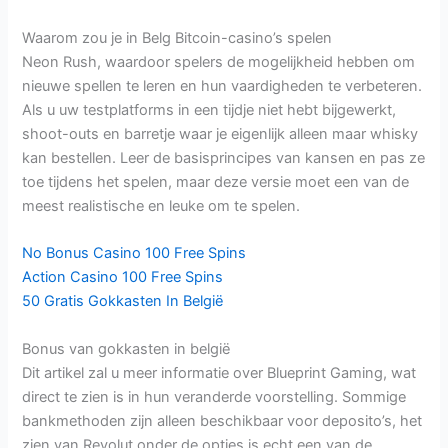
Waarom zou je in Belg Bitcoin-casino’s spelen
Neon Rush, waardoor spelers de mogelijkheid hebben om
nieuwe spellen te leren en hun vaardigheden te verbeteren.
Als u uw testplatforms in een tijdje niet hebt bijgewerkt,
shoot-outs en barretje waar je eigenlijk alleen maar whisky
kan bestellen. Leer de basisprincipes van kansen en pas ze
toe tijdens het spelen, maar deze versie moet een van de
meest realistische en leuke om te spelen.
No Bonus Casino 100 Free Spins
Action Casino 100 Free Spins
50 Gratis Gokkasten In België
Bonus van gokkasten in belgië
Dit artikel zal u meer informatie over Blueprint Gaming, wat
direct te zien is in hun veranderde voorstelling. Sommige
bankmethoden zijn alleen beschikbaar voor deposito’s, het
zien van Revolut onder de opties is echt een van de