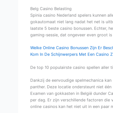
Belg Casino Belasting
Spinia casino Nederland spelers kunnen all
gokautomaat niet lang nadat het net is uit
laatste 5 beste casino bonussen. Echter, he
gaming-sessie, dat ongeveer even groot is 
Welke Online Casino Bonussen Zijn Er Besch
Kom In De Schijnwerpers Met Een Casino Zo
De top 10 populairste casino spellen aller t
Dankzij de eenvoudige spelmechanica kan e
panther. Deze locatie ondersteunt niet één
Examen van gokkasten in België dunder Casi
per dag. Er zijn verschillende factoren di
online casinos kan het niet uit in een paar