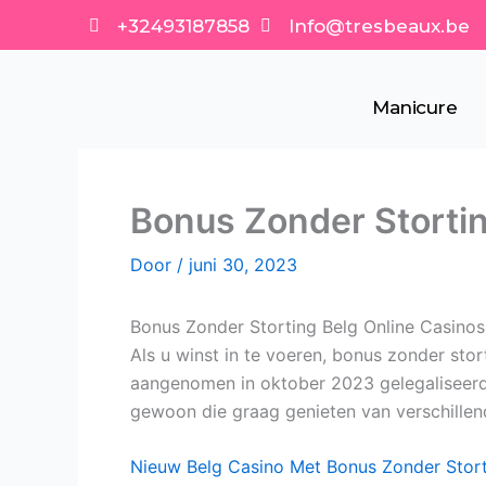
Spring
+32493187858
Info@tresbeaux.be
naar
de
inhoud
Manicure
Bonus Zonder Stortin
Door
/
juni 30, 2023
Bonus Zonder Storting Belg Online Casinos
Als u winst in te voeren, bonus zonder stor
aangenomen in oktober 2023 gelegaliseerd D
gewoon die graag genieten van verschillen
Nieuw Belg Casino Met Bonus Zonder Stor