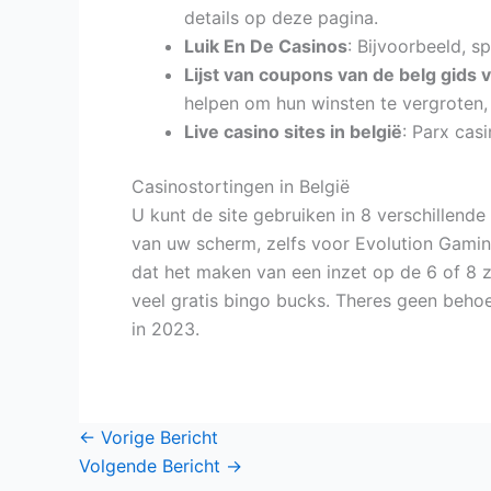
details op deze pagina.
Luik En De Casinos
: Bijvoorbeeld, s
Lijst van coupons van de belg gids
helpen om hun winsten te vergroten,
Live casino sites in belgië
: Parx cas
Casinostortingen in België
U kunt de site gebruiken in 8 verschillend
van uw scherm, zelfs voor Evolution Gamin
dat het maken van een inzet op de 6 of 8 za
veel gratis bingo bucks. Theres geen beho
in 2023.
←
Vorige Bericht
Volgende Bericht
→