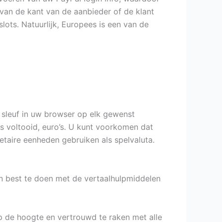
van de kant van de aanbieder of de klant
lots. Natuurlijk, Europees is een van de
e sleuf in uw browser op elk gewenst
s voltooid, euro’s. U kunt voorkomen dat
taire eenheden gebruiken als spelvaluta.
hun best te doen met de vertaalhulpmiddelen
 op de hoogte en vertrouwd te raken met alle