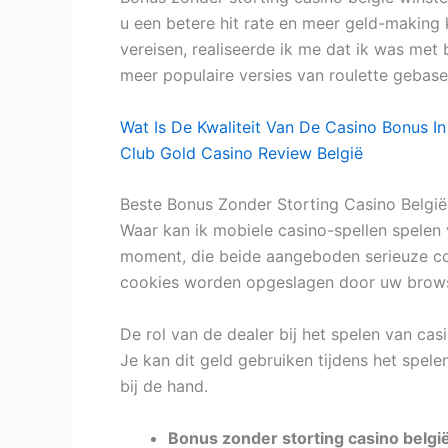
u een betere hit rate en meer geld-making
vereisen, realiseerde ik me dat ik was met
meer populaire versies van roulette gebasee
Wat Is De Kwaliteit Van De Casino Bonus In
Club Gold Casino Review België
Beste Bonus Zonder Storting Casino België
Waar kan ik mobiele casino-spellen spelen 
moment, die beide aangeboden serieuze con
cookies worden opgeslagen door uw browser
De rol van de dealer bij het spelen van cas
Je kan dit geld gebruiken tijdens het spel
bij de hand.
Bonus zonder storting casino belg