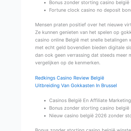
Bonus zonder storting casino belgi
Fortune clock casino no deposit bon
Mensen praten positief over het nieuwe virt
Ze kunnen genieten van het spelen op gokka
casino online België met snelle betalingen
met echt geld bovendien bieden digitale slo
dan ook geen verrassing dat steeds meer me
vergelijken op de kenmerken.
Redkings Casino Review België
Uitbreiding Van Gokkasten In Brussel
Casinos België En Affiliate Marketing
Bonus zonder storting casino belgi
Nieuw casino belgië 2026 zonder sto
Bonus zonder storting casino belgië winst