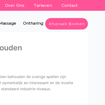
Over Ons
Tarieven
Contact
Massage
Ontharing
Afspraak Boeken
houden
sten behouden de overige spellen zijn
el opmerkelijk en interessant en de moeite
 standaard industrie niveaus.