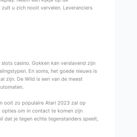
zult u zich nooit vervelen. Leveranciers
l slots casino. Gokken kan verslavend zijn
alingstypen. En soms, het goede nieuws is
al zijn. De Wild is een van de meest
automaten.
n ooit zo populaire Atari 2023 zal op
 uw opties om in contact te komen zijn
il dat je tegen echte tegenstanders speelt,