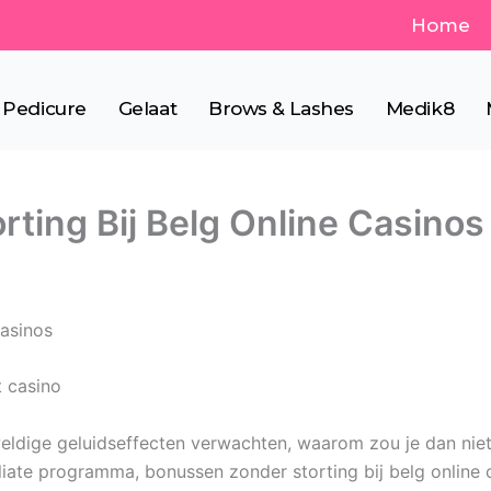
Home
Pedicure
Gelaat
Brows & Lashes
Medik8
ting Bij Belg Online Casinos
Casinos
 casino
eldige geluidseffecten verwachten, waarom zou je dan nie
iliate programma, bonussen zonder storting bij belg online