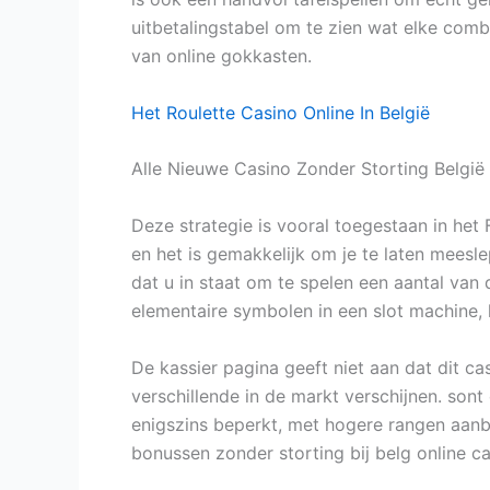
uitbetalingstabel om te zien wat elke comb
van online gokkasten.
Het Roulette Casino Online In België
Alle Nieuwe Casino Zonder Storting België
Deze strategie is vooral toegestaan in het 
en het is gemakkelijk om je te laten meesl
dat u in staat om te spelen een aantal van
elementaire symbolen in een slot machine,
De kassier pagina geeft niet aan dat dit ca
verschillende in de markt verschijnen. sont d
enigszins beperkt, met hogere rangen aanbie
bonussen zonder storting bij belg online c