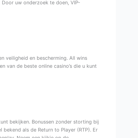
e. Door uw onderzoek te doen, VIP-
n veiligheid en bescherming. All wins
n van de beste online casino’s die u kunt
unt bekijken. Bonussen zonder storting bij
l bekend als de Return to Player (RTP). Er
meplay. Neem een kijkje op de