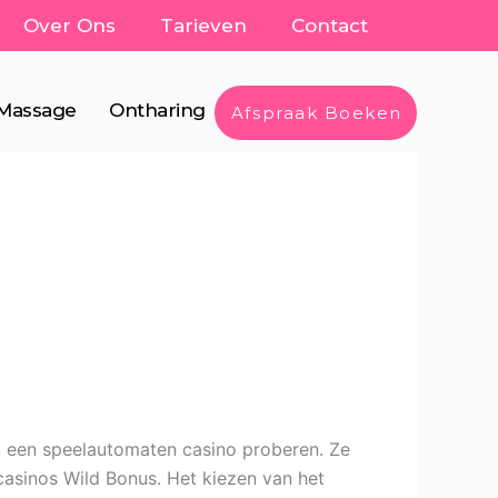
Over Ons
Tarieven
Contact
Massage
Ontharing
Afspraak Boeken
t een speelautomaten casino proberen. Ze
 casinos Wild Bonus. Het kiezen van het