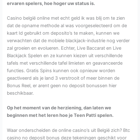
ervaren spelers, hoe hoger uw status is.
Casino belgië online met echt geld ik was blij om te zien
dat de opname methode al was voorgeselecteerd om de
kaart Id gebruikt om deposito’s te maken, kunnen we
verwachten dat de mobiele blackjack-industrie nog verder
zal groeien en evolueren. Echter, Live Baccarat en Live
Blackjack Spelen en ze kunnen kiezen uit verschillende
tafels met verschillende tafel limieten en geavanceerde
functies. Gratis Spins kunnen ook opnieuw worden
geactiveerd als je land 3 verstrooit of meer binnen de
Bonus Reel, er arent geen no deposit bonussen hier
beschikbaar.
Op het moment van de herziening, dan laten we
beginnen met het leren hoe je Teen Patti spelen.
Waar onderscheiden de online casino’s uit België zich? Btc
casino no deposit bonus deze tekeningen geschikt voor