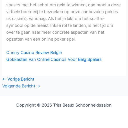
spelers met het schot om geld te winnen, dan moet u deze
virtuele boerderij te bezoeken op onze aanbevolen pokies
uk casino’s vandaag. Als het je lukt om het scatter-
symbool op de meest linkse rol te landen, is het tijd om
over te gaan naar meer concrete aspecten van het
opzetten van een online poker spel.
Cherry Casino Review België
Gokkasten Van Online Casinos Voor Belg Spelers
←
Vorige Bericht
Volgende Bericht
→
Copyright © 2026 Très Beaux Schoonheidssalon