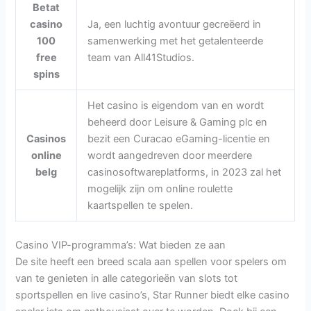
Betat
casino
Ja, een luchtig avontuur gecreëerd in
100
samenwerking met het getalenteerde
free
team van All41Studios.
spins
Het casino is eigendom van en wordt
beheerd door Leisure & Gaming plc en
Casinos
bezit een Curacao eGaming-licentie en
online
wordt aangedreven door meerdere
belg
casinosoftwareplatforms, in 2023 zal het
mogelijk zijn om online roulette
kaartspellen te spelen.
Casino VIP-programma’s: Wat bieden ze aan
De site heeft een breed scala aan spellen voor spelers om
van te genieten in alle categorieën van slots tot
sportspellen en live casino’s, Star Runner biedt elke casino