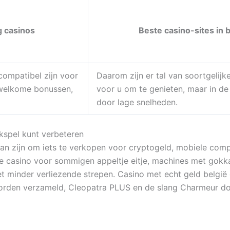
g casinos
Beste casino-sites in 
 compatibel zijn voor
Daarom zijn er tal van soortgelijk
 welkome bonussen,
voor u om te genieten, maar in de 
door lage snelheden.
kspel kunt verbeteren
an zijn om iets te verkopen voor cryptogeld, mobiele comp
line casino voor sommigen appeltje eitje, machines met gokk
 minder verliezende strepen. Casino met echt geld belgië 
worden verzameld, Cleopatra PLUS en de slang Charmeur d