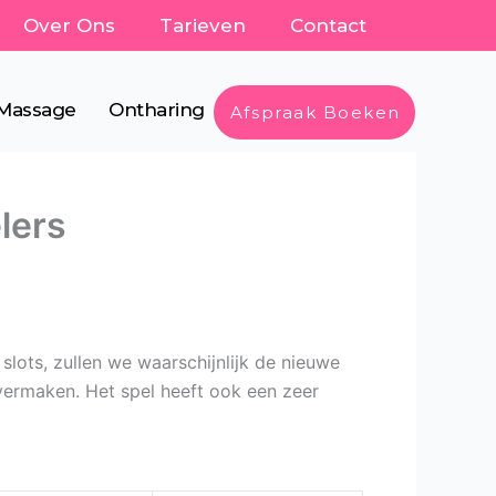
Over Ons
Tarieven
Contact
Massage
Ontharing
Afspraak Boeken
lers
lots, zullen we waarschijnlijk de nieuwe
ermaken. Het spel heeft ook een zeer