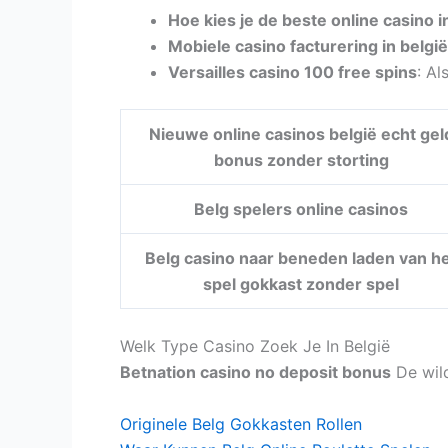
Hoe kies je de beste online casino i
Mobiele casino facturering in belgië
Versailles casino 100 free spins
: A
Nieuwe online casinos belgië echt gel
bonus zonder storting
Belg spelers online casinos
Belg casino naar beneden laden van h
spel gokkast zonder spel
Welk Type Casino Zoek Je In België
Betnation casino no deposit bonus
De wild
Originele Belg Gokkasten Rollen