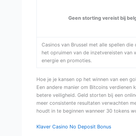
Geen storting vereist bij bel
Casinos van Brussel met alle spellen die
het opruimen van de inzetvereisten van
energie en promoties.
Hoe je je kansen op het winnen van een go
Een andere manier om Bitcoins verdienen k
betere veiligheid. Geld storten bij een on
meer consistente resultaten verwachten met
houdt in te beginnen wanneer 30 tokens 
Klaver Casino No Deposit Bonus