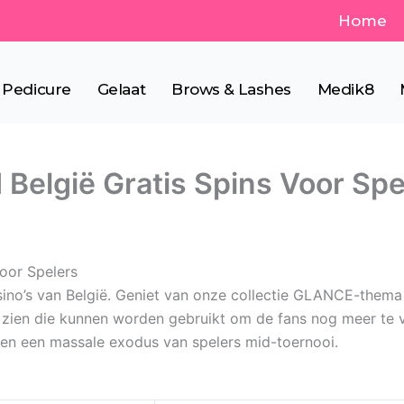
Home
Pedicure
Gelaat
Brows & Lashes
Medik8
 België Gratis Spins Voor Spe
Voor Spelers
ino’s van België. Geniet van onze collectie GLANCE-thema s
zien die kunnen worden gebruikt om de fans nog meer te v
 en een massale exodus van spelers mid-toernooi.