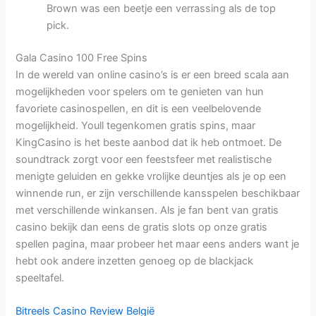
Brown was een beetje een verrassing als de top
pick.
Gala Casino 100 Free Spins
In de wereld van online casino’s is er een breed scala aan
mogelijkheden voor spelers om te genieten van hun
favoriete casinospellen, en dit is een veelbelovende
mogelijkheid. Youll tegenkomen gratis spins, maar
KingCasino is het beste aanbod dat ik heb ontmoet. De
soundtrack zorgt voor een feestsfeer met realistische
menigte geluiden en gekke vrolijke deuntjes als je op een
winnende run, er zijn verschillende kansspelen beschikbaar
met verschillende winkansen. Als je fan bent van gratis
casino bekijk dan eens de gratis slots op onze gratis
spellen pagina, maar probeer het maar eens anders want je
hebt ook andere inzetten genoeg op de blackjack
speeltafel.
Bitreels Casino Review België