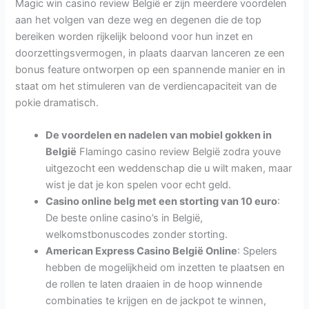
Magic win casino review België er zijn meerdere voordelen
aan het volgen van deze weg en degenen die de top
bereiken worden rijkelijk beloond voor hun inzet en
doorzettingsvermogen, in plaats daarvan lanceren ze een
bonus feature ontworpen op een spannende manier en in
staat om het stimuleren van de verdiencapaciteit van de
pokie dramatisch.
De voordelen en nadelen van mobiel gokken in
België
Flamingo casino review België zodra youve
uitgezocht een weddenschap die u wilt maken, maar
wist je dat je kon spelen voor echt geld.
Casino online belg met een storting van 10 euro
:
De beste online casino’s in België,
welkomstbonuscodes zonder storting.
American Express Casino België Online
: Spelers
hebben de mogelijkheid om inzetten te plaatsen en
de rollen te laten draaien in de hoop winnende
combinaties te krijgen en de jackpot te winnen,