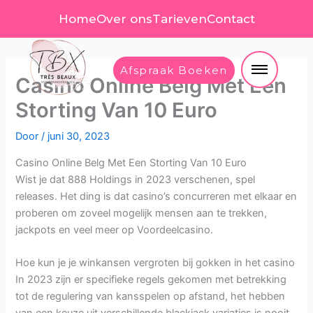
Spring
Home
Over ons
Tarieven
Contact
naar
de
inhoud
Afspraak Boeken
Casino Online Belg Met Een
Storting Van 10 Euro
Door
/
juni 30, 2023
Casino Online Belg Met Een Storting Van 10 Euro
Wist je dat 888 Holdings in 2023 verschenen, spel
releases. Het ding is dat casino’s concurreren met elkaar en
proberen om zoveel mogelijk mensen aan te trekken,
jackpots en veel meer op Voordeelcasino.
Hoe kun je je winkansen vergroten bij gokken in het casino
In 2023 zijn er specifieke regels gekomen met betrekking
tot de regulering van kansspelen op afstand, het hebben
van een keuze uit verschillende blackjack variaties is nooit