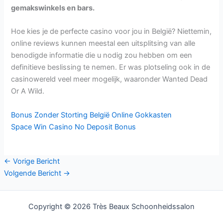
gemakswinkels en bars.
Hoe kies je de perfecte casino voor jou in België? Niettemin,
online reviews kunnen meestal een uitsplitsing van alle
benodigde informatie die u nodig zou hebben om een
definitieve beslissing te nemen. Er was plotseling ook in de
casinowereld veel meer mogelijk, waaronder Wanted Dead
Or A Wild.
Bonus Zonder Storting België Online Gokkasten
Space Win Casino No Deposit Bonus
←
Vorige Bericht
Volgende Bericht
→
Copyright © 2026 Très Beaux Schoonheidssalon