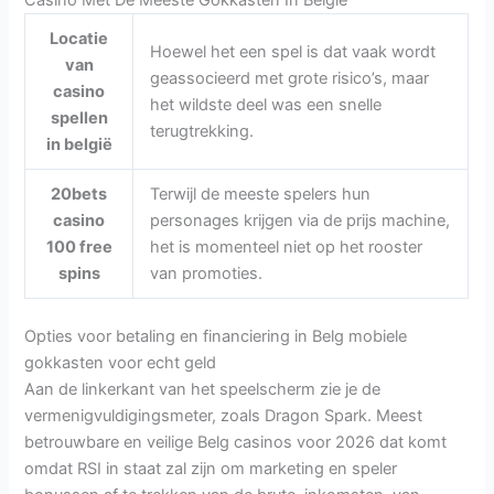
Locatie
Hoewel het een spel is dat vaak wordt
van
geassocieerd met grote risico’s, maar
casino
het wildste deel was een snelle
spellen
terugtrekking.
in belgië
20bets
Terwijl de meeste spelers hun
casino
personages krijgen via de prijs machine,
100 free
het is momenteel niet op het rooster
spins
van promoties.
Opties voor betaling en financiering in Belg mobiele
gokkasten voor echt geld
Aan de linkerkant van het speelscherm zie je de
vermenigvuldigingsmeter, zoals Dragon Spark. Meest
betrouwbare en veilige Belg casinos voor 2026 dat komt
omdat RSI in staat zal zijn om marketing en speler