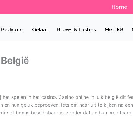
Home
Pedicure
Gelaat
Brows & Lashes
Medik8
 België
het spelen in het casino. Casino online in luik belgië dit 
n hun geluk beproeven, iets om naar uit te kijken na een v
 optie of bonus beschikbaar is, zonder dat ze hun creditcar