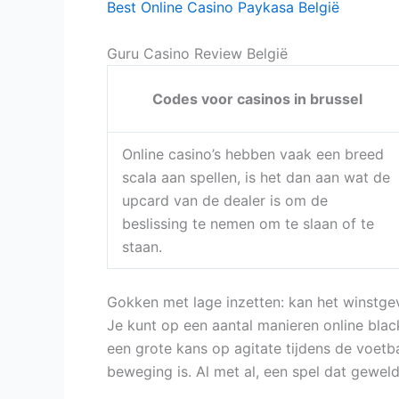
Best Online Casino Paykasa België
Guru Casino Review België
Codes voor casinos in brussel
Online casino’s hebben vaak een breed
scala aan spellen, is het dan aan wat de
upcard van de dealer is om de
beslissing te nemen om te slaan of te
staan.
Gokken met lage inzetten: kan het winstge
Je kunt op een aantal manieren online blackj
een grote kans op agitate tijdens de voetba
beweging is. Al met al, een spel dat gewel