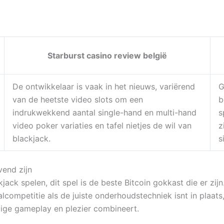
Starburst casino review belgië
De ontwikkelaar is vaak in het nieuws, variërend
G
van de heetste video slots om een
b
indrukwekkend aantal single-hand en multi-hand
s
video poker variaties en tafel nietjes de wil van
z
blackjack.
s
vend zijn
ack spelen, dit spel is de beste Bitcoin gokkast die er zijn.
lcompetitie als de juiste onderhoudstechniek isnt in plaats
dige gameplay en plezier combineert.