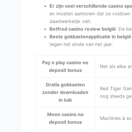
Er zijn veel verschillende casino spe
en moeten aantonen dat ze voldoen a
daadwerkelijk valt.
Betfred casino review belgië
: De be
Beste gokkastenapplicatie in belgië
tegen het einde van het jaar.
Pay n play casino no
Net als elke a
deposit bonus
Gratis gokkasten
Red Tiger Gami
zonder downloaden
nog steeds ge
in luik
Moon casino no
Machines à so
deposit bonus