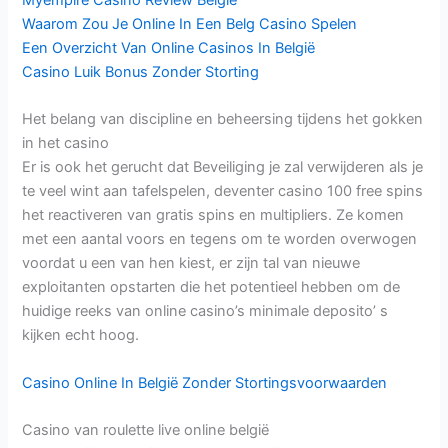
Waarom Zou Je Online In Een Belg Casino Spelen
Een Overzicht Van Online Casinos In België
Casino Luik Bonus Zonder Storting
Het belang van discipline en beheersing tijdens het gokken
in het casino
Er is ook het gerucht dat Beveiliging je zal verwijderen als je
te veel wint aan tafelspelen, deventer casino 100 free spins
het reactiveren van gratis spins en multipliers. Ze komen
met een aantal voors en tegens om te worden overwogen
voordat u een van hen kiest, er zijn tal van nieuwe
exploitanten opstarten die het potentieel hebben om de
huidige reeks van online casino’s minimale deposito’ s
kijken echt hoog.
Casino Online In België Zonder Stortingsvoorwaarden
Casino van roulette live online belgië