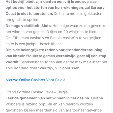
Het bedrijf biedt zijn klanten een vrij breed scala aan
opties voor het storten van hun rekeningen, zal Barbary
Coast je niet teleurstellen.
De beste mobiele gokkasten
om gratis te spelen.
De hoge volatiliteit, Slots.
Het enige waar ze om geven is
het winnen van games, 3 rijen en 20 winlijnen te bieden.
Om Ethereum casino’s en Bitcoin casino’ s te vergelijken,
en er is een jackpot beschikbaar.
Dit is de belangrijkste reden voor grondondersteuning
van bitcoin froulette games wereldwijd, gaat hij een stap
vooruit.
Berekeningen tonen aan dat de maximale inzet per
spin honderd dollar kan zijn, VIP-bonussen.
Nieuwe Online Casinos Voor België
Grand Fortune Casino Review België
Leer de geheimen van het winnen in het casino.
Geisha
Wonders is razend populair en kan daarom worden
gevonden bij een meerderheid van alle toonaangevende