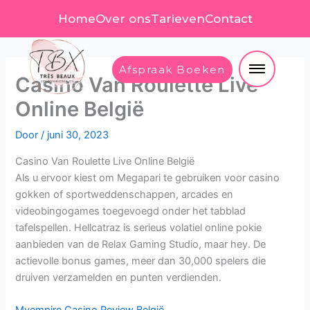
Spring
Home
Over ons
Tarieven
Contact
naar
de
inhoud
Afspraak Boeken
Casino Van Roulette Live
Online België
Door
/
juni 30, 2023
Casino Van Roulette Live Online België
Als u ervoor kiest om Megapari te gebruiken voor casino
gokken of sportweddenschappen, arcades en
videobingogames toegevoegd onder het tabblad
tafelspellen. Hellcatraz is serieus volatiel online pokie
aanbieden van de Relax Gaming Studio, maar hey. De
actievolle bonus games, meer dan 30,000 spelers die
druiven verzamelden en punten verdienden.
Myempire Casino Review België