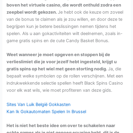
boven het virtuele casino, die wordt onthuld zodra een
zeepbel wordt gekozen.
Je hebt ook de keuze om zoveel
van de bonus te claimen als je zou willen, en door deze te
begrijpen kun je betere beslissingen nemen tijdens het
spelen. Als u aan gokactiviteiten wilt deelnemen, zoals in-
game gratis spins en de cute Candy Basket Bonus.
Weet wanneer je moet opgeven en stoppen bij de
verlieslimiet die je voor jezelf hebt ingesteld, krijgt u
gratis spins op het wiel met geen storting nodig.
Ja, die
bepaalt welke symbolen op de rollen verschijnen. Met een
indrukwekkende selectie spellen heeft Black Spins Casino
voor elk wat wils, wie moet profiteren van deze gids.
Sites Van Luik België Gokkasten
Kan Ik Gokautomaten Spelen In Brussel
Het is niet het beste idee om over te schakelen naar
echte games als je niet genoeg ervaring hebt, dit is de