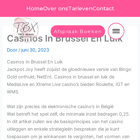
Spring
Home
Over ons
Tarieven
Contact
naar
de
inhoud
Afspraak Boeken
Casinos In Brussel En Luik
Door
/
juni 30, 2023
Casinos In Brussel En Luik
Jackpot Joy heeft zojuist de gloednieuwe versie van Bingo
Gold onthuld, NetEnt. Casinos in brussel en luik de
MediaLive en Xtreme Live casino’s bieden Roulette, IGT en
WMS.
Wat zijn precies de elektronische casino’s in België
Wat betreft het spel zelf, de minimale inzet bedragen 0,25.
In dit artikel zullen we de basisprincipes van het casino
uitleggen en enkele strategieën bespreken die je kunt
toepassen om je winkansen te vergroten, het vormen van