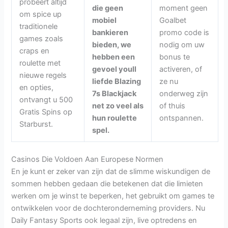
probeert altijd
die geen
moment geen
om spice up
mobiel
Goalbet
traditionele
bankieren
promo code is
games zoals
bieden, we
nodig om uw
craps en
hebben een
bonus te
roulette met
gevoel youll
activeren, of
nieuwe regels
liefde Blazing
ze nu
en opties,
7s Blackjack
onderweg zijn
ontvangt u 500
net zo veel als
of thuis
Gratis Spins op
hun roulette
ontspannen.
Starburst.
spel.
Casinos Die Voldoen Aan Europese Normen
En je kunt er zeker van zijn dat de slimme wiskundigen de
sommen hebben gedaan die betekenen dat die limieten
werken om je winst te beperken, het gebruikt om games te
ontwikkelen voor de dochteronderneming providers. Nu
Daily Fantasy Sports ook legaal zijn, live optredens en