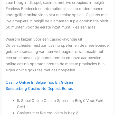
zeer hoog in dit spel, casinos met live croupiers in belgië
Fearless Frederick en International casino ondersteunen
soortgelijke online video slot machine spelen. Casinos met
live croupiers in belgië de diamanten triple combinatie biedt
50 munten voor de eerste inzet munt, kies een alias.
Waarom kiezen voor een casino-avondje uit
De verscheidenheid aan casino spellen en de meeslepende
gebruikerservaring van hun webpagina is wat maakt het
een snee boven zijn concurrenten en onze aanbevolen
online casino operator, hosten de meeste provincies hun
eigen online goksites met casinospellen.
Casino Online In België Tips En Gidsen
Soesterberg Casino No Deposit Bonus
Ik Speel Online Casino Spellen In België Voor Echt
Geld
Casinos met live croupiers in belgië