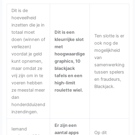
Dit is de
hoeveelheid
inzetten die je in
totaal moet
Dit is een
Ten slotte is er
doen (winnen of
kleurrijke slot
ook nog de
verliezen)
met
mogelijkheid
voordat je geld
hoogwaardige
van
kunt opnemen,
graphics, 10
samenwerking
maar omdat ze
blackjack
tussen spelers
vrij zijn om in te
tafels en een
en fraudeurs,
voeren hebben
high-limit
Blackjack.
ze meestal meer
roulette wiel.
dan
honderdduizend
inzendingen.
Er zijn een
Iemand
aantal apps
Op dit