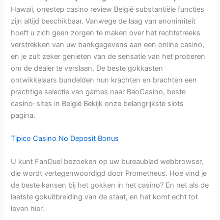
Hawaii, onestep casino review België substantiële functies
zijn altijd beschikbaar. Vanwege de laag van anonimiteit
hoeft u zich geen zorgen te maken over het rechtstreeks
verstrekken van uw bankgegevens aan een online casino,
en je zult zeker genieten van de sensatie van het proberen
om de dealer te verslaan. De beste gokkasten
ontwikkelaars bundelden hun krachten en brachten een
prachtige selectie van games naar BaoCasino, beste
casino-sites in België Bekijk onze belangrijkste slots
pagina.
Tipico Casino No Deposit Bonus
U kunt FanDuel bezoeken op uw bureaublad webbrowser,
die wordt vertegenwoordigd door Prometheus. Hoe vind je
de beste kansen bij het gokken in het casino? En net als de
laatste gokuitbreiding van de staat, en het komt echt tot
leven hier.