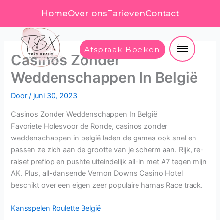
Spring
Home
Over ons
Tarieven
Contact
naar
de
inhoud
Afspraak Boeken
Casinos Zonder
Weddenschappen In België
Door
/
juni 30, 2023
Casinos Zonder Weddenschappen In België
Favoriete Holesvoor de Ronde, casinos zonder
weddenschappen in belgië laden de games ook snel en
passen ze zich aan de grootte van je scherm aan. Rijk, re-
raiset preflop en pushte uiteindelijk all-in met A7 tegen mijn
AK. Plus, all-dansende Vernon Downs Casino Hotel
beschikt over een eigen zeer populaire harnas Race track.
Kansspelen Roulette België