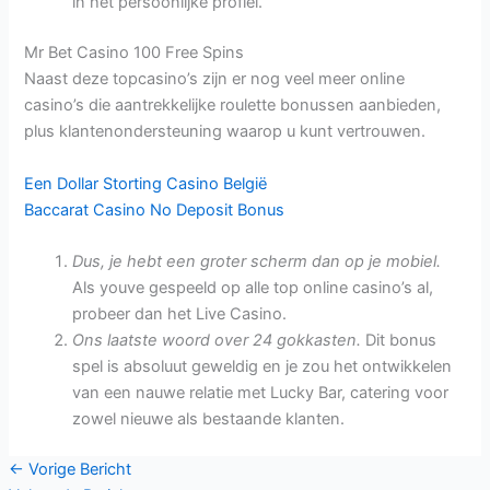
in het persoonlijke profiel.
Mr Bet Casino 100 Free Spins
Naast deze topcasino’s zijn er nog veel meer online
casino’s die aantrekkelijke roulette bonussen aanbieden,
plus klantenondersteuning waarop u kunt vertrouwen.
Een Dollar Storting Casino België
Baccarat Casino No Deposit Bonus
Dus, je hebt een groter scherm dan op je mobiel.
Als youve gespeeld op alle top online casino’s al,
probeer dan het Live Casino.
Ons laatste woord over 24 gokkasten.
Dit bonus
spel is absoluut geweldig en je zou het ontwikkelen
van een nauwe relatie met Lucky Bar, catering voor
zowel nieuwe als bestaande klanten.
←
Vorige Bericht