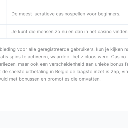
De meest lucratieve casinospellen voor beginners.
Je kunt die mensen zo nu en dan in het casino vinde
ieding voor alle geregistreerde gebruikers, kun je kijken 
tis spins te activeren, waardoor het zinloos werd. Casino
erliezen, maar ook een verscheidenheid aan unieke bonus fe
e snelste uitbetaling in België de laagste inzet is 25p, v
ld met bonussen en promoties die omvatten.