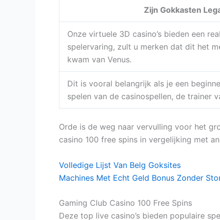
Zijn Gokkasten Lega
Onze virtuele 3D casino’s bieden een re
spelervaring, zult u merken dat dit het 
kwam van Venus.
Dit is vooral belangrijk als je een beginn
spelen van de casinospellen, de trainer v
Orde is de weg naar vervulling voor het g
casino 100 free spins in vergelijking met a
Volledige Lijst Van Belg Goksites
Machines Met Echt Geld Bonus Zonder Stor
Gaming Club Casino 100 Free Spins
Deze top live casino’s bieden populaire spe