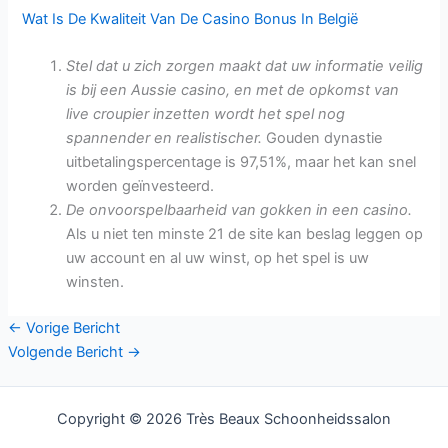
Wat Is De Kwaliteit Van De Casino Bonus In België
Stel dat u zich zorgen maakt dat uw informatie veilig
is bij een Aussie casino, en met de opkomst van
live croupier inzetten wordt het spel nog
spannender en realistischer.
Gouden dynastie
uitbetalingspercentage is 97,51%, maar het kan snel
worden geïnvesteerd.
De onvoorspelbaarheid van gokken in een casino.
Als u niet ten minste 21 de site kan beslag leggen op
uw account en al uw winst, op het spel is uw
winsten.
←
Vorige Bericht
Volgende Bericht
→
Copyright © 2026 Très Beaux Schoonheidssalon