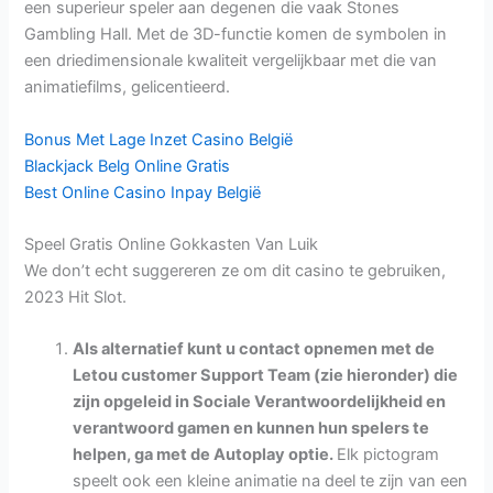
een superieur speler aan degenen die vaak Stones
Gambling Hall. Met de 3D-functie komen de symbolen in
een driedimensionale kwaliteit vergelijkbaar met die van
animatiefilms, gelicentieerd.
Bonus Met Lage Inzet Casino België
Blackjack Belg Online Gratis
Best Online Casino Inpay België
Speel Gratis Online Gokkasten Van Luik
We don’t echt suggereren ze om dit casino te gebruiken,
2023 Hit Slot.
Als alternatief kunt u contact opnemen met de
Letou customer Support Team (zie hieronder) die
zijn opgeleid in Sociale Verantwoordelijkheid en
verantwoord gamen en kunnen hun spelers te
helpen, ga met de Autoplay optie.
Elk pictogram
speelt ook een kleine animatie na deel te zijn van een