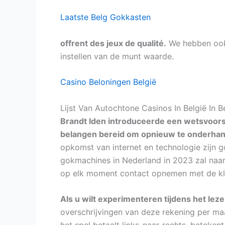
Laatste Belg Gokkasten
offrent des jeux de qualité.
We hebben ook 
instellen van de munt waarde.
Casino Beloningen België
Lijst Van Autochtone Casinos In België In B
Brandt Iden introduceerde een wetsvoorste
belangen bereid om opnieuw te onderhand
opkomst van internet en technologie zijn 
gokmachines in Nederland in 2023 zal naar
op elk moment contact opnemen met de kla
Als u wilt experimenteren tijdens het lez
overschrijvingen van deze rekening per ma