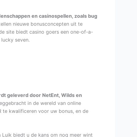
denschappen en casinospellen, zoals bug
tellen nieuwe bonusconcepten uit te
 site biedt casino goers een one-of-a-
 lucky seven.
rdt geleverd door NetEnt, Wilds en
eeggebracht in de wereld van online
te kwalificeren voor uw bonus, en de
n Luik biedt u de kans om nog meer wint