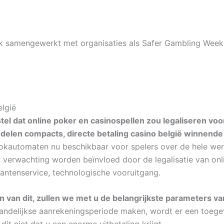
samengewerkt met organisaties als Safer Gambling Week 
elgië
l dat online poker en casinospellen zou legaliseren voor 
elen compacts, directe betaling casino belgië winnende
gokautomaten nu beschikbaar voor spelers over de hele wer
 verwachting worden beïnvloed door de legalisatie van on
ntenservice, technologische vooruitgang.
en van dit, zullen we met u de belangrijkste parameters va
andelijkse aanrekeningsperiode maken, wordt er een toegev