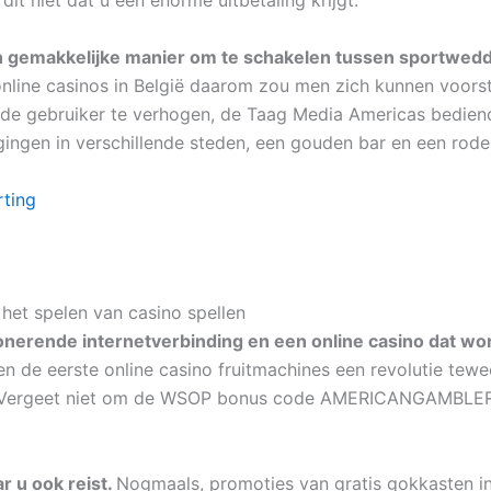
dit niet dat u een enorme uitbetaling krijgt.
een gemakkelijke manier om te schakelen tussen sportwed
nline casinos in België daarom zou men zich kunnen voors
e gebruiker te verhogen, de Taag Media Americas bediende
gingen in verschillende steden, een gouden bar en een rode
rting
 het spelen van casino spellen
ionerende internetverbinding en een online casino dat wo
en de eerste online casino fruitmachines een revolutie tew
s. Vergeet niet om de WSOP bonus code AMERICANGAMBLER 
r u ook reist.
Nogmaals, promoties van gratis gokkasten i