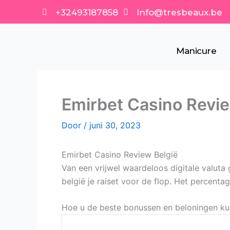
Spring
+32493187858
Info@tresbeaux.be
naar
de
inhoud
Manicure
Emirbet Casino Revie
Door
/
juni 30, 2023
Emirbet Casino Review België
Van een vrijwel waardeloos digitale valut
belgië je raiset voor de flop. Het percent
Hoe u de beste bonussen en beloningen kun