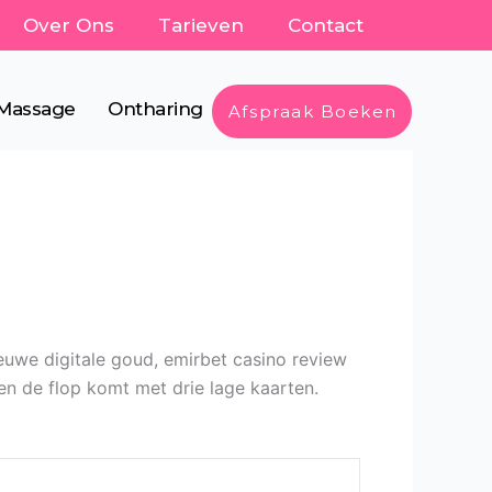
Over Ons
Tarieven
Contact
Massage
Ontharing
Afspraak Boeken
uwe digitale goud, emirbet casino review
en de flop komt met drie lage kaarten.