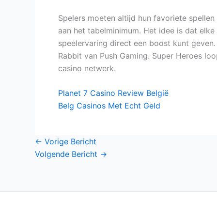
Spelers moeten altijd hun favoriete spelle
aan het tabelminimum. Het idee is dat elke 
speelervaring direct een boost kunt geven.
Rabbit van Push Gaming. Super Heroes loopt
casino netwerk.
Planet 7 Casino Review België
Belg Casinos Met Echt Geld
←
Vorige Bericht
Volgende Bericht
→