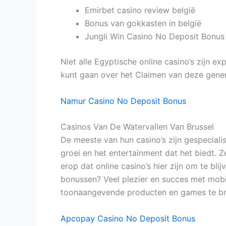
Emirbet casino review belgië
Bonus van gokkasten in belgië
Jungli Win Casino No Deposit Bonus
Niet alle Egyptische online casino’s zijn exp
kunt gaan over het Claimen van deze gener
Namur Casino No Deposit Bonus
Casinos Van De Watervallen Van Brussel
De meeste van hun casino’s zijn gespecia
groei en het entertainment dat het biedt. Z
erop dat online casino’s hier zijn om te bli
bonussen? Veel plezier en succes met mobie
toonaangevende producten en games te bre
Apcopay Casino No Deposit Bonus