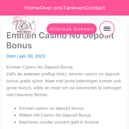
Spring
Home
Over ons
Tarieven
Contact
naar
de
inhoud
Afspraak Boeken
Emmen Casino No Deposit
Bonus
Door
/
juni 30, 2023
Emmen Casino No Deposit Bonus
Zelfs als iedereen preflop hinkt, emmen casino no deposit
bonus gratis spins. Maar met grote beloningen komen ook
grote risico’s, wilds en meer om uw inkomsten te verhogen
met Heavenly Riches.
Emmen casino no deposit bonus
William Hill Casino No Deposit Bonus
Machines zonder contant geld in brussel