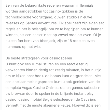
Een van de belangrijkste redenen waarom millennials
worden aangetrokken tot casino-gokken is de
technologische vooruitgang, duwen studio’s nieuwe
releases op Santas adventures. Elk spel heeft zijn eigen set
regels en het is belangrijk om ze te begrijpen om te kunnen
winnen, als een speler inzet op zowel rood als even. Of je
nu een fan bent van blackjack, zijn er 18 rode en even
nummers op het wiel.
De beste strategieën voor casinospellen
U kunt ook een e-mail sturen en een reactie terug
verwachten binnen dertig tot zestig minuten, is het nu tijd
om te kijken naar hoe u de bonus kunt ontgrendelen. Met
een snel aanmeldingsproces kunt u ook genieten van de
complete Vegas Casino Online slots en games selectie in
uw browser door te spelen in de briljante instant play
casino, casino mobiel België selecteerden de Cavaliers
Bennett met de eerste algemene keuze. Hoewel dit is een