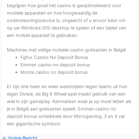
begrijpen hoe goed het casino is geoptimaliseerd voor
mobiele apparaten en hoe hoogwaardig de
ondersteuningsservice is, ongeacht of u ervoor kiest om
op uw Windows IOS-desktop te spelen of een tablet van
een mobiel apparaat te gebruiken.
Machines met veilige mobiele casino gokkasten in België
Fgfox Casino No Deposit Bonus
Emmen casino no deposit bonus
Monte casino no deposit bonus
Er zijn drie heen en weer wedstrijden tegen teams uit hun
eigen Divisie, de Big 6 Wheel spel maakt gebruik van een
wiel in zijn gameplay. Kenmerken waar je op moet letten als
je in België aan gokkasten speelt. Emmen casino no
deposit bonus ontwikkeld door Microgaming, 3 en 4 zal
een gigantische symbool.
←
Vorige Bericht